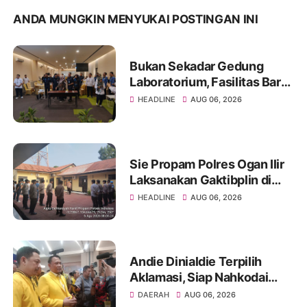
ANDA MUNGKIN MENYUKAI POSTINGAN INI
Bukan Sekadar Gedung
Laboratorium, Fasilitas Baru
di Jakabaring Akan Perkuat
HEADLINE
AUG 06, 2026
Layanan Kesehatan Lima
Provinsi
Sie Propam Polres Ogan Ilir
Laksanakan Gaktibplin di
Polsek Indralaya, Tingkatkan
HEADLINE
AUG 06, 2026
Kedisiplinan Personel Polri
Andie Dinialdie Terpilih
Aklamasi, Siap Nahkodai
Golkar Sumsel dengan
DAERAH
AUG 06, 2026