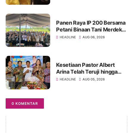
Semangat Konsolidasi dan
Regenerasi
Panen Raya IP 200 Bersama
Petani Binaan Tani Merdeka
Indonesia Ogan Ilir
HEADLINE
AUG 06, 2026
Kesetiaan Pastor Albert
Arina Telah Teruji hingga
Pesta Perak Imamat ke 28
HEADLINE
AUG 05, 2026
0 KOMENTAR