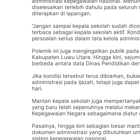
administrasi kepegawaian nasional. Menur
diselesaikan terlebih dahulu pada seluruh
diterapkan di lapangan.
“Jangan sampai kepala sekolah sudah dicop
terbaca sebagai kepala sekolah aktif. Kon
persoalan serius dalam tata kelola adminis
Polemik ini juga mengingatkan publik pad
Kabupaten Luwu Utara. Hingga kini, sejuml
berbeda antara data Dinas Pendidikan de
Jika kondisi tersebut terus dibiarkan, bu
administrasi pada ijazah, tetapi juga dap
hari.
Mantan kepala sekolah juga mempertanya
yang baru telah sepenuhnya melalui meka
Kepegawaian Negara sebagaimana diatur
Pasalnya, hingga kini sebagian besar ma
dokumen administrasi yang dibutuhkan un
sistem kepegawaian nasional.