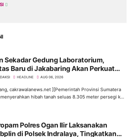
SI
NI
n Sekadar Gedung Laboratorium,
itas Baru di Jakabaring Akan Perkuat
an Kesehatan Lima Provinsi
EDAKSI
HEADLINE
AUG 06, 2026
ng, cakrawalanews.net ][Pemerintah Provinsi Sumatera
 menyerahkan hibah tanah seluas 8.305 meter persegi k...
ropam Polres Ogan Ilir Laksanakan
bplin di Polsek Indralaya, Tingkatkan