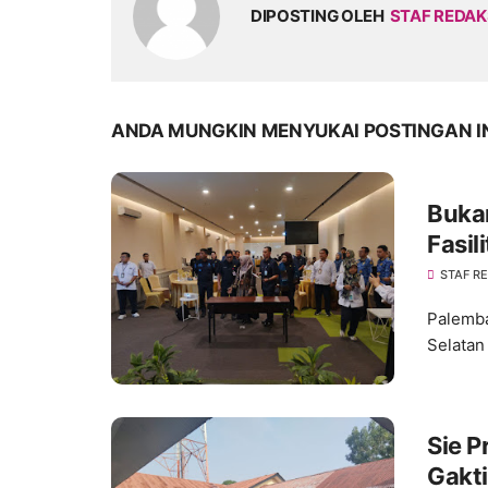
DIPOSTING OLEH
STAF REDAK
ANDA MUNGKIN MENYUKAI POSTINGAN I
Buka
Fasil
Layan
STAF R
Palemba
Selatan
Sie P
Gakti