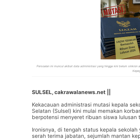
Persoalan ini muncul akibat data administrasi yang hingga kini belum sinkro
Kepe
SULSEL, cakrawalanews.net ||
Kekacauan administrasi mutasi kepala seko
Selatan (Sulsel) kini mulai memakan korba
berpotensi menyeret ribuan siswa lulusan 
Ironisnya, di tengah status kepala sekola
serah terima jabatan, sejumlah mantan kep