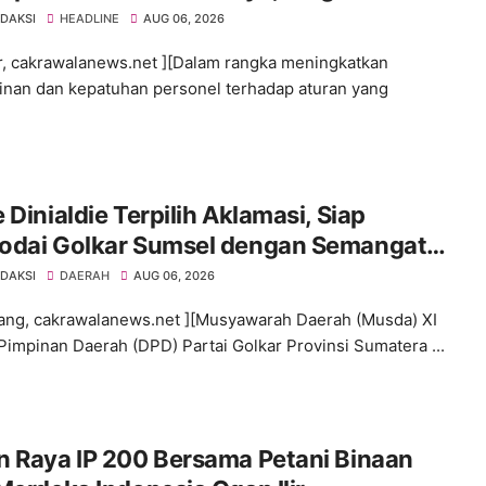
iplinan Personel Polri
EDAKSI
HEADLINE
AUG 06, 2026
ir, cakrawalanews.net ][Dalam rangka meningkatkan
linan dan kepatuhan personel terhadap aturan yang
 Dinialdie Terpilih Aklamasi, Siap
odai Golkar Sumsel dengan Semangat
lidasi dan Regenerasi
EDAKSI
DAERAH
AUG 06, 2026
ng, cakrawalanews.net ][Musyawarah Daerah (Musda) XI
impinan Daerah (DPD) Partai Golkar Provinsi Sumatera ...
n Raya IP 200 Bersama Petani Binaan