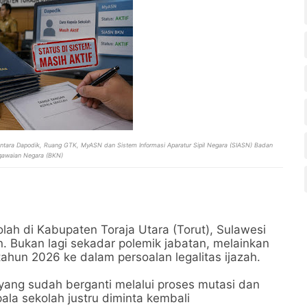
n antara Dapodik, Ruang GTK, MyASN dan Sistem Informasi Aparatur Sipil Negara (SIASN) Badan
gawaian Negara (BKN)
lah di Kabupaten Toraja Utara (Torut), Sulawesi
n. Bukan lagi sekadar polemik jabatan, melainkan
tahun 2026 ke dalam persoalan legalitas ijazah.
h yang sudah berganti melalui proses mutasi dan
ala sekolah justru diminta kembali