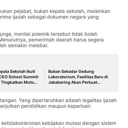
 bukan pejabat, bukan kepala sekolah, melainkan
erima ijazah sebagai dokumen negara yang
Bunga, menilai polemik tersebut tidak boleh
 Menurutnya, pemerintah daerah harus segera
lah semakin melebar.
pala Sekolah Ikuti
Bukan Sekadar Gedung
 CEO School Summit
Laboratorium, Fasilitas Baru di
 Tingkatkan Mutu
Jakabaring Akan Perkuat
n
Layanan Kesehatan Lima
Provinsi
angan. Yang dipertaruhkan adalah legalitas ijazah
anjutkan pendidikan maupun keperluan
 ketidaksinkronan kebijakan mutasi dengan sistem