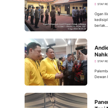
Kedis
STAF R
Ogan Il
kedisip
berlak...
Andie
Nahk
Konso
STAF R
Palemba
Dewan P
Pane