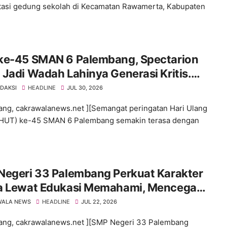
itasi gedung sekolah di Kecamatan Rawamerta, Kabupaten
ke-45 SMAN 6 Palembang, Spectarion
Jadi Wadah Lahinya Generasi Kritis.
if, dan Inovatif
EDAKSI
HEADLINE
JUL 30, 2026
ng, cakrawalanews.net ][Semangat peringatan Hari Ulang
(HUT) ke-45 SMAN 6 Palembang semakin terasa dengan
Negeri 33 Palembang Perkuat Karakter
a Lewat Edukasi Memahami, Mencegah,
engatasi Bullying
WALA NEWS
HEADLINE
JUL 22, 2026
ng, cakrawalanews.net ][SMP Negeri 33 Palembang