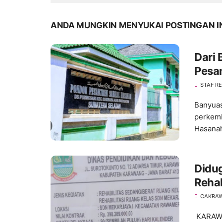
ANDA MUNGKIN MENYUKAI POSTINGAN I
Dari 
Pesan
Gener
STAF R
Banyuas
perkemb
Hasanah
Didu
Rehab
Jadi.
CAKRA
KARAWA