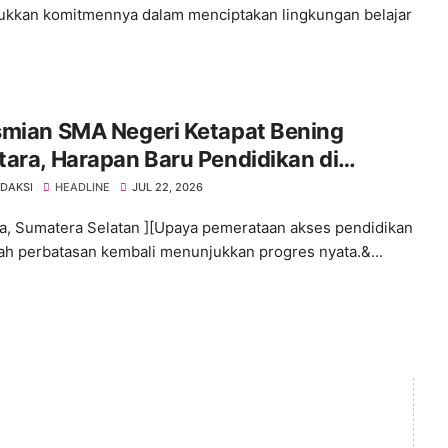
kkan komitmennya dalam menciptakan lingkungan belajar
smian SMA Negeri Ketapat Bening
ara, Harapan Baru Pendidikan di
yah Perbatasan
EDAKSI
HEADLINE
JUL 22, 2026
a, Sumatera Selatan ][Upaya pemerataan akses pendidikan
yah perbatasan kembali menunjukkan progres nyata.&...