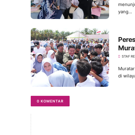
menunju
yang...
Pere
Murat
Wila
STAF R
Muratar
di wila
0 KOMENTAR