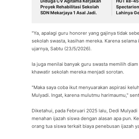
Diduga CV Agitama Kerjakan
HUT ke-45
Proyek Rehabilitasi Sekolah
Spectario
SDN Mekarjaya 1 Asal Jadi.
Lahinya Gen
dan Inovati
"Ya, apalagi guru honorer yang gajinya tidak se
sekolah swasta, kasihan mereka. Karena selama i
ujarnya, Sabtu (23/5/2026).
Ia juga menilai banyak guru swasta memilih dia
khawatir sekolah mereka menjadi sorotan.
"Maka saya coba ikut menyuarakan aspirasi keluh
Mulyadi. Ingat, karena mulutmu harimaumu," sent
Diketahui, pada Februari 2025 lalu, Dedi Mulyadi
menahan ijazah siswa dengan alasan apa pun. Ke
orang tua siswa terkait biaya penebusan ijazah y