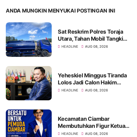
ANDA MUNGKIN MENYUKAI POSTINGAN INI
Sat Reskrim Polres Toraja
Utara, Tahan Mobil Tangki
PT Harmony Solusi Energy
HEADLINE
AUG 08, 2026
Pengangkut BBM Ilegal
Yeheskiel Minggus Tiranda
Lolos Jadi Calon Hakim
Agung RI Tahun 2026
HEADLINE
AUG 08, 2026
Kecamatan Ciambar
Membutuhkan Figur Ketua
KNPI yang Mampu
HEADLINE
AUG 08, 2026