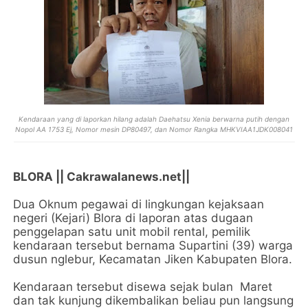
Kendaraan yang di laporkan hilang adalah Daehatsu Xenia berwarna putih dengan
Nopol AA 1753 Ej, Nomor mesin DP80497, dan Nomor Rangka MHKVIAA1JDK008041
BLORA || Cakrawalanews.net||
Dua Oknum pegawai di lingkungan kejaksaan
negeri (Kejari) Blora di laporan atas dugaan
penggelapan satu unit mobil rental, pemilik
kendaraan tersebut bernama Supartini (39) warga
dusun nglebur, Kecamatan Jiken Kabupaten Blora.
Kendaraan tersebut disewa sejak bulan Maret
dan tak kunjung dikembalikan beliau pun langsung