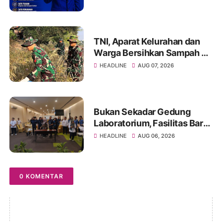
Menyatukan dan
Menggerakkan Pemuda
TNI, Aparat Kelurahan dan
Warga Bersihkan Sampah di
Bantaran Sungai Sa'dan
HEADLINE
AUG 07, 2026
Bukan Sekadar Gedung
Laboratorium, Fasilitas Baru
di Jakabaring Akan Perkuat
HEADLINE
AUG 06, 2026
Layanan Kesehatan Lima
Provinsi
0 KOMENTAR