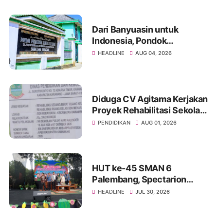
Dari Banyuasin untuk
Indonesia, Pondok
Pesantren Sabilul Hasanah
HEADLINE
AUG 04, 2026
Lahirkan Generasi lslami,
Cerdas dan Berdaya Saing
Diduga CV Agitama Kerjakan
Proyek Rehabilitasi Sekolah
SDN Mekarjaya 1 Asal Jadi.
PENDIDIKAN
AUG 01, 2026
HUT ke-45 SMAN 6
Palembang, Spectarion
2026 Jadi Wadah Lahinya
HEADLINE
JUL 30, 2026
Generasi Kritis. Kreatif, dan
Inovatif