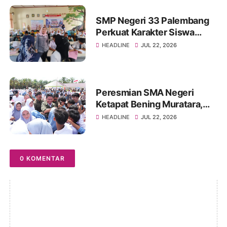
SMP Negeri 33 Palembang
Perkuat Karakter Siswa
Lewat Edukasi Memahami,
HEADLINE
JUL 22, 2026
Mencegah, dan Mengatasi
Bullying
Peresmian SMA Negeri
Ketapat Bening Muratara,
Harapan Baru Pendidikan di
HEADLINE
JUL 22, 2026
Wilayah Perbatasan
0 KOMENTAR