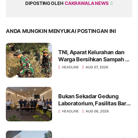
DIPOSTING OLEH
CAKRAWALA NEWS
ANDA MUNGKIN MENYUKAI POSTINGAN INI
TNI, Aparat Kelurahan dan
Warga Bersihkan Sampah di
Bantaran Sungai Sa'dan
HEADLINE
AUG 07, 2026
Bukan Sekadar Gedung
Laboratorium, Fasilitas Baru
di Jakabaring Akan Perkuat
HEADLINE
AUG 06, 2026
Layanan Kesehatan Lima
Provinsi