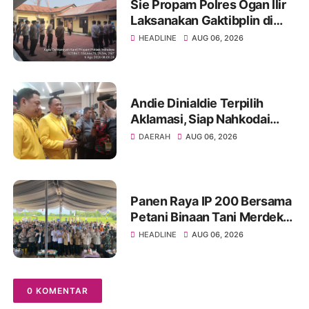
Sie Propam Polres Ogan Ilir
Laksanakan Gaktibplin di
Polsek Indralaya, Tingkatkan
HEADLINE
AUG 06, 2026
Kedisiplinan Personel Polri
Andie Dinialdie Terpilih
Aklamasi, Siap Nahkodai
Golkar Sumsel dengan
DAERAH
AUG 06, 2026
Semangat Konsolidasi dan
Regenerasi
Panen Raya IP 200 Bersama
Petani Binaan Tani Merdeka
Indonesia Ogan Ilir
HEADLINE
AUG 06, 2026
0 KOMENTAR