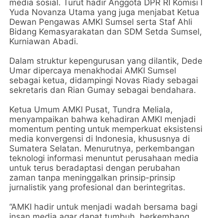
media sosial. Turut hadir Anggota DPR RI Komisi I
Yuda Novanza Utama yang juga menjabat Ketua
Dewan Pengawas AMKI Sumsel serta Staf Ahli
Bidang Kemasyarakatan dan SDM Setda Sumsel,
Kurniawan Abadi.
Dalam struktur kepengurusan yang dilantik, Dede
Umar dipercaya menakhodai AMKI Sumsel
sebagai ketua, didampingi Novas Riady sebagai
sekretaris dan Rian Gumay sebagai bendahara.
Ketua Umum AMKI Pusat, Tundra Meliala,
menyampaikan bahwa kehadiran AMKI menjadi
momentum penting untuk memperkuat eksistensi
media konvergensi di Indonesia, khususnya di
Sumatera Selatan. Menurutnya, perkembangan
teknologi informasi menuntut perusahaan media
untuk terus beradaptasi dengan perubahan
zaman tanpa meninggalkan prinsip-prinsip
jurnalistik yang profesional dan berintegritas.
“AMKI hadir untuk menjadi wadah bersama bagi
insan media agar dapat tumbuh, berkembang,