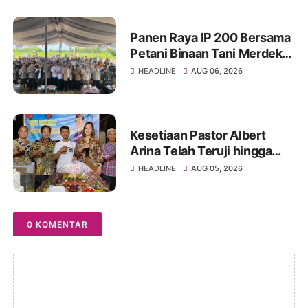
Regenerasi
Panen Raya IP 200 Bersama
Petani Binaan Tani Merdeka
Indonesia Ogan Ilir
HEADLINE
AUG 06, 2026
Kesetiaan Pastor Albert
Arina Telah Teruji hingga
Pesta Perak Imamat ke 28
HEADLINE
AUG 05, 2026
0 KOMENTAR