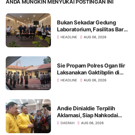
ANDA MUNGKIN MENYUKAI POSTINGAN INI
Bukan Sekadar Gedung
Laboratorium, Fasilitas Baru
di Jakabaring Akan Perkuat
HEADLINE
AUG 06, 2026
Layanan Kesehatan Lima
Provinsi
Sie Propam Polres Ogan Ilir
Laksanakan Gaktibplin di
Polsek Indralaya, Tingkatkan
HEADLINE
AUG 06, 2026
Kedisiplinan Personel Polri
Andie Dinialdie Terpilih
Aklamasi, Siap Nahkodai
Golkar Sumsel dengan
DAERAH
AUG 06, 2026
Semangat Konsolidasi dan