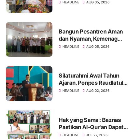
Pesta Perak Imamat ke 28
HEADLINE
AUG 05, 2026
Bangun Pesantren Aman
dan Nyaman, Kemenag
Palembang Satukan
HEADLINE
AUG 05, 2026
Komitmen Para Pengasuh
Silaturahmi Awal Tahun
Ajaran, Ponpes Raudlatul
Ulum Perkuat Sinergi
HEADLINE
AUG 02, 2026
dengan Wali Santri
Hak yang Sama : Baznas
Pastikan Al-Qur'an Dapat
Diakses oleh Seluruh
HEADLINE
JUL 27, 2026