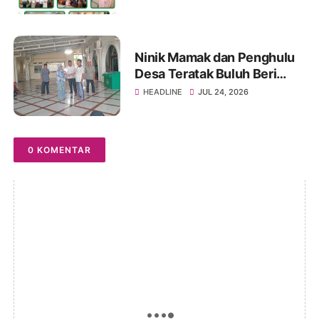
Lapisan Masyarakat!
Ninik Mamak dan Penghulu
Desa Teratak Buluh Beri
Santunan Bulanan Janda
HEADLINE
JUL 24, 2026
dan Fakir Miskin di Masjid
Raya Teratak Buluh
0 KOMENTAR