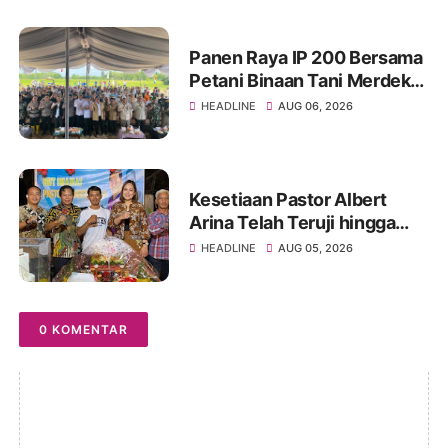
Regenerasi
Panen Raya IP 200 Bersama
Petani Binaan Tani Merdeka
Indonesia Ogan Ilir
HEADLINE
AUG 06, 2026
Kesetiaan Pastor Albert
Arina Telah Teruji hingga
Pesta Perak Imamat ke 28
HEADLINE
AUG 05, 2026
0 KOMENTAR