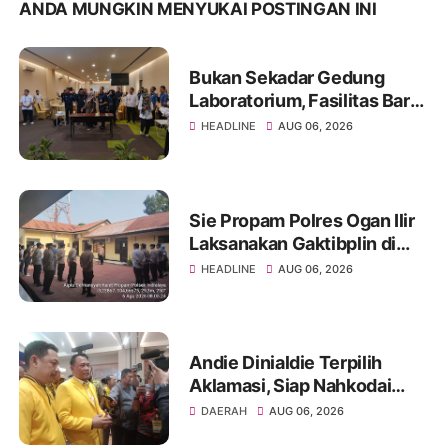
ANDA MUNGKIN MENYUKAI POSTINGAN INI
Bukan Sekadar Gedung
Laboratorium, Fasilitas Baru
di Jakabaring Akan Perkuat
HEADLINE
AUG 06, 2026
Layanan Kesehatan Lima
Provinsi
Sie Propam Polres Ogan Ilir
Laksanakan Gaktibplin di
Polsek Indralaya, Tingkatkan
HEADLINE
AUG 06, 2026
Kedisiplinan Personel Polri
Andie Dinialdie Terpilih
Aklamasi, Siap Nahkodai
Golkar Sumsel dengan
DAERAH
AUG 06, 2026
Semangat Konsolidasi dan