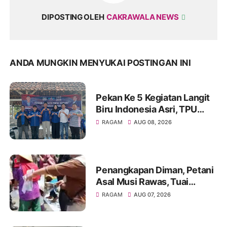
DIPOSTING OLEH
CAKRAWALA NEWS
ANDA MUNGKIN MENYUKAI POSTINGAN INI
Pekan Ke 5 Kegiatan Langit
Biru Indonesia Asri, TPU
Leuweung Djati Jadi Lokasi
RAGAM
AUG 08, 2026
Kerja Bakti.
Penangkapan Diman, Petani
Asal Musi Rawas, Tuai
Sorotan Warga
RAGAM
AUG 07, 2026