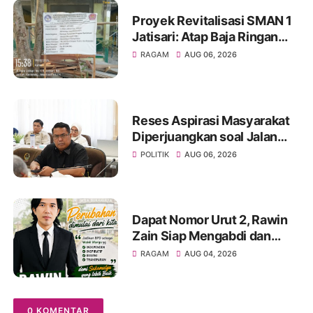
Proyek Revitalisasi SMAN 1
Jatisari: Atap Baja Ringan
Campur Paku & Dynabold,
RAGAM
AUG 06, 2026
Anggaran Berbeda-Beda,
Indikasi Penyimpangan
Menguat
Reses Aspirasi Masyarakat
Diperjuangkan soal Jalan
Pangala-Baruppu Rusak
POLITIK
AUG 06, 2026
Parah
Dapat Nomor Urut 2, Rawin
Zain Siap Mengabdi dan
Perjuangkan Aspirasi Warga
RAGAM
AUG 04, 2026
pada Pemilihan BPD Desa
Sukamulya 2026-2034
0 KOMENTAR