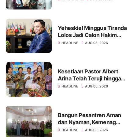
Keimanan dan Dakwah di
Wilayah Pesisir
Yeheskiel Minggus Tiranda
Lolos Jadi Calon Hakim
Agung RI Tahun 2026
HEADLINE
AUG 08, 2026
Kesetiaan Pastor Albert
Arina Telah Teruji hingga
Pesta Perak Imamat ke 28
HEADLINE
AUG 05, 2026
Bangun Pesantren Aman
dan Nyaman, Kemenag
Palembang Satukan
HEADLINE
AUG 05, 2026
Komitmen Para Pengasuh