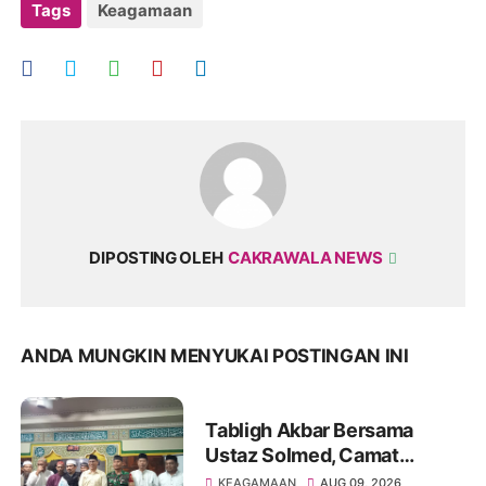
Tags
Keagamaan
DIPOSTING OLEH
CAKRAWALA NEWS
ANDA MUNGKIN MENYUKAI POSTINGAN INI
Tabligh Akbar Bersama
Ustaz Solmed, Camat
Kalidoni Dorong Penguatan
KEAGAMAAN
AUG 09, 2026