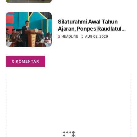
Silaturahmi Awal Tahun
Ajaran, Ponpes Raudlatul
Ulum Perkuat Sinergi
HEADLINE
AUG 02, 2026
dengan Wali Santri
0 KOMENTAR