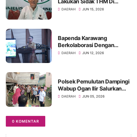
Lakukan Sidak THM Di
Karawang.
DAERAH
JUN 15, 2026
Bapenda Karawang
Berkolaborasi Dengan
Fakultas Hukum Unsika
DAERAH
JUN 12, 2026
Gelar Sosialisasi Opsen PKB
dan BBNKB
Polsek Pemulutan Dampingi
Wabup Ogan Ilir Salurkan
Bansos ke Warga Sakit
DAERAH
JUN 05, 2026
0 KOMENTAR