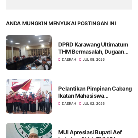
ANDA MUNGKIN MENYUKAI POSTINGAN INI
DPRD Karawang Ultimatum
THM Bermasalah, Dugaan
Izin Palsu hingga Minol Ilegal
DAERAH
JUL 08, 2026
Jadi Sorotan
Pelantikan Pimpinan Cabang
Ikatan Mahasiswa
Muhammadiyah Kota
DAERAH
JUL 02, 2026
Palembang tahun 2026
MUI Apresiasi Bupati Aef