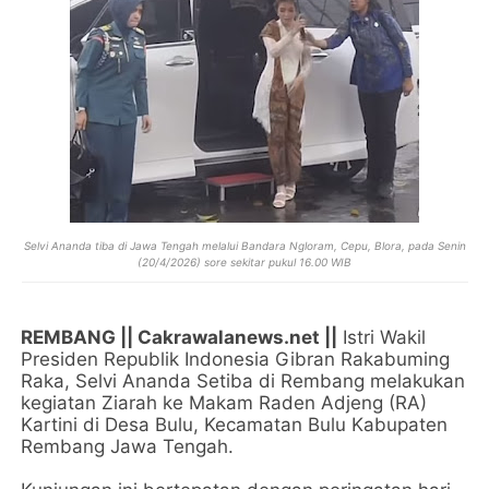
Selvi Ananda tiba di Jawa Tengah melalui Bandara Ngloram, Cepu, Blora, pada Senin
(20/4/2026) sore sekitar pukul 16.00 WIB
REMBANG || Cakrawalanews.net ||
Istri Wakil
Presiden Republik Indonesia Gibran Rakabuming
Raka, Selvi Ananda Setiba di Rembang melakukan
kegiatan Ziarah ke Makam Raden Adjeng (RA)
Kartini di Desa Bulu, Kecamatan Bulu Kabupaten
Rembang Jawa Tengah.