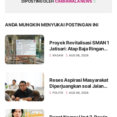
DIPOSTING OLEH
CAKRAWALA NEWS
ANDA MUNGKIN MENYUKAI POSTINGAN INI
Proyek Revitalisasi SMAN 1
Jatisari: Atap Baja Ringan
Campur Paku & Dynabold,
RAGAM
AUG 06, 2026
Anggaran Berbeda-Beda,
Indikasi Penyimpangan
Menguat
Reses Aspirasi Masyarakat
Diperjuangkan soal Jalan
Pangala-Baruppu Rusak
POLITIK
AUG 06, 2026
Parah