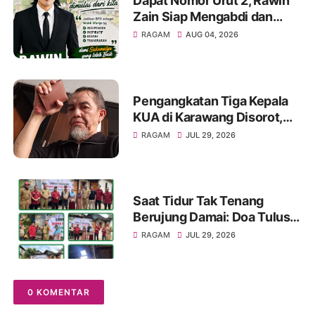
Dapat Nomor Urut 2, Rawin
Zain Siap Mengabdi dan
Perjuangkan Aspirasi Warga
RAGAM
AUG 04, 2026
pada Pemilihan BPD Desa
Sukamulya 2026-2034
Pengangkatan Tiga Kepala
KUA di Karawang Disorot,
KMG Singgung Dugaan Jual
RAGAM
JUL 29, 2026
Beli Jabatan dan Desak
Transparansi
Saat Tidur Tak Tenang
Berujung Damai: Doa Tulus
MC-JK untuk Ibu Rusdiana
RAGAM
JUL 29, 2026
dan Baznas Palembang!
0 KOMENTAR