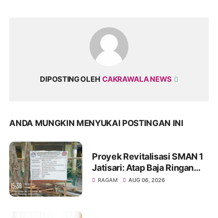
DIPOSTING OLEH
CAKRAWALA NEWS
ANDA MUNGKIN MENYUKAI POSTINGAN INI
Proyek Revitalisasi SMAN 1
Jatisari: Atap Baja Ringan
Campur Paku & Dynabold,
RAGAM
AUG 06, 2026
Anggaran Berbeda-Beda,
Indikasi Penyimpangan
Menguat