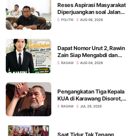
Reses Aspirasi Masyarakat
Diperjuangkan soal Jalan
Pangala-Baruppu Rusak
POLITIK
AUG 06, 2026
Parah
Dapat Nomor Urut 2, Rawin
Zain Siap Mengabdi dan
Perjuangkan Aspirasi Warga
RAGAM
AUG 04, 2026
pada Pemilihan BPD Desa
Sukamulya 2026-2034
Pengangkatan Tiga Kepala
KUA di Karawang Disorot,
KMG Singgung Dugaan Jual
RAGAM
JUL 29, 2026
Beli Jabatan dan Desak
Transparansi
Saat Tidur Tak Tenang