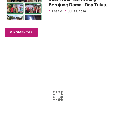
Berujung Damai: Doa Tulus
MC-JK untuk Ibu Rusdiana
RAGAM
JUL 29, 2026
dan Baznas Palembang!
0 KOMENTAR