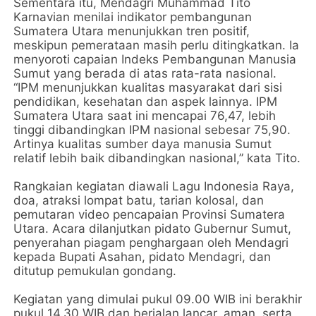
Sementara itu, Mendagri Muhammad Tito
Karnavian menilai indikator pembangunan
Sumatera Utara menunjukkan tren positif,
meskipun pemerataan masih perlu ditingkatkan. Ia
menyoroti capaian Indeks Pembangunan Manusia
Sumut yang berada di atas rata-rata nasional.
“IPM menunjukkan kualitas masyarakat dari sisi
pendidikan, kesehatan dan aspek lainnya. IPM
Sumatera Utara saat ini mencapai 76,47, lebih
tinggi dibandingkan IPM nasional sebesar 75,90.
Artinya kualitas sumber daya manusia Sumut
relatif lebih baik dibandingkan nasional,” kata Tito.
Rangkaian kegiatan diawali Lagu Indonesia Raya,
doa, atraksi lompat batu, tarian kolosal, dan
pemutaran video pencapaian Provinsi Sumatera
Utara. Acara dilanjutkan pidato Gubernur Sumut,
penyerahan piagam penghargaan oleh Mendagri
kepada Bupati Asahan, pidato Mendagri, dan
ditutup pemukulan gondang.
Kegiatan yang dimulai pukul 09.00 WIB ini berakhir
pukul 14.30 WIB dan berjalan lancar, aman, serta