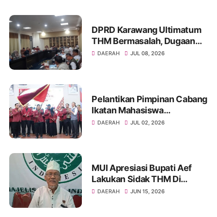
DPRD Karawang Ultimatum
THM Bermasalah, Dugaan
Izin Palsu hingga Minol Ilegal
DAERAH
JUL 08, 2026
Jadi Sorotan
Pelantikan Pimpinan Cabang
Ikatan Mahasiswa
Muhammadiyah Kota
DAERAH
JUL 02, 2026
Palembang tahun 2026
MUI Apresiasi Bupati Aef
Lakukan Sidak THM Di
Karawang.
DAERAH
JUN 15, 2026