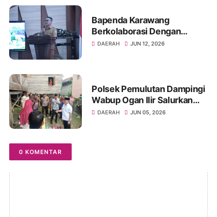
Bapenda Karawang
Berkolaborasi Dengan
Fakultas Hukum Unsika
DAERAH
JUN 12, 2026
Gelar Sosialisasi Opsen PKB
dan BBNKB
Polsek Pemulutan Dampingi
Wabup Ogan Ilir Salurkan
Bansos ke Warga Sakit
DAERAH
JUN 05, 2026
0 KOMENTAR