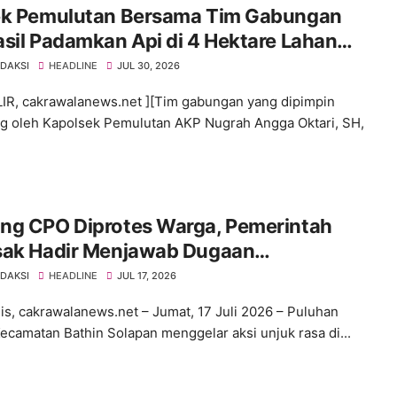
ek Pemulutan Bersama Tim Gabungan
sil Padamkan Api di 4 Hektare Lahan
t Desa Ibul Besar 1
EDAKSI
HEADLINE
JUL 30, 2026
IR, cakrawalanews.net ][Tim gabungan yang dipimpin
g oleh Kapolsek Pemulutan AKP Nugrah Angga Oktari, SH,
ng CPO Diprotes Warga, Pemerintah
sak Hadir Menjawab Dugaan
nggaran
EDAKSI
HEADLINE
JUL 17, 2026
is, cakrawalanews.net – Jumat, 17 Juli 2026 – Puluhan
ecamatan Bathin Solapan menggelar aksi unjuk rasa di...