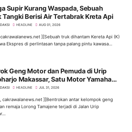
ga Supir Kurang Waspada, Sebuah
 Tangki Berisi Air Tertabrak Kreta Api
EDAKSI
HEADLINE
AUG 01, 2026
cakrawalanews.net ][Sebuah truk dihantam Kereta Api (K)
a Ekspres di perlintasan tanpa palang pintu kawasa...
rok Geng Motor dan Pemuda di Urip
harjo Makassar, Satu Motor Yamaha
 Neo Dibakar Massa
EDAKSI
HEADLINE
JUL 31, 2026
 cakrawalanews.net ][Bentrokan antar kelompok geng
an remaja Lorong Tamajene terjadi di Jalan Urip
...