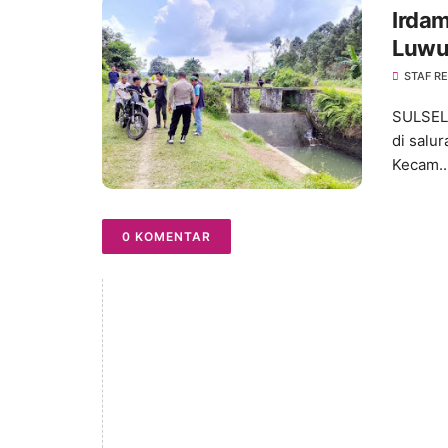
Irdam
Luwu
STAF R
SULSEL,
di salu
Kecam..
0 KOMENTAR