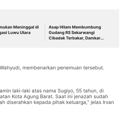
emukan Meninggal di
Asap Hitam Membumbung
igasi Luwu Utara
Gudang RS Sekarwangi
Cibadak Terbakar, Damkar
Berjibaku Padamkan Api
n Wahyudi, membenarkan penemuan tersebut.
amin laki-laki atas nama Sugiyo, 55 tahun, di
tan Kota Agung Barat. Saat ini jenazah sudah
h diserahkan kepada pihak keluarga," jelas Irvan