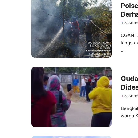
Pols
Berha
Gambu
STAF R
OGAN IL
langsun
...
Guda
Dide
Pela
STAF R
Bengkal
warga K