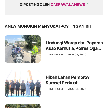
DIPOSTING OLEH
CAKRAWALA NEWS
ANDA MUNGKIN MENYUKAI POSTINGAN INI
Lindungi Warga dari Paparan
Asap Karhutla, Polres Ogan
Ilir Bagikan Masker Kepada
TNI - POLRI
AUG 08, 2026
Masyarakat
Hibah Lahan Pemprov
Sumsel Perkuat
Transformasi Pelayanan
TNI - POLRI
AUG 08, 2026
BPKB Polda Sumsel