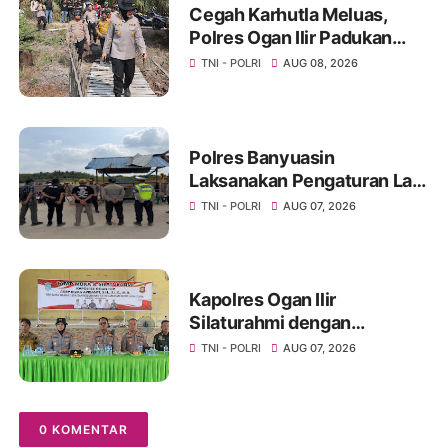
Cegah Karhutla Meluas,
Polres Ogan Ilir Padukan
Patroli Drone dengan
TNI - POLRI
AUG 08, 2026
Kesiapan Embung dan
Sumber Air
Polres Banyuasin
Laksanakan Pengaturan Lalu
Lintas di Simpang Pintu Tol
TNI - POLRI
AUG 07, 2026
Pulau Rimau
Kapolres Ogan Ilir
Silaturahmi dengan
Masyarakat Indralaya Utara,
TNI - POLRI
AUG 07, 2026
Perkuat Sinergi Jaga
Kamtibmas dan Fokus
Cegah Karhutla
0 KOMENTAR