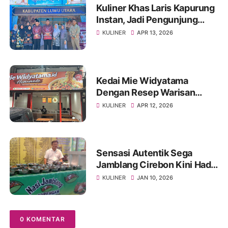
Kuliner Khas Laris Kapurung
Instan, Jadi Pengunjung
Terbanyak di Stand UMKM
KULINER
APR 13, 2026
Lutra MTQ ke 34 Sulsel
Kedai Mie Widyatama
Dengan Resep Warisan
Turun Temurun Sejak 1998
KULINER
APR 12, 2026
Resmi Dibuka Sebrang
Kampus Itenas Bandung.
Sensasi Autentik Sega
Jamblang Cirebon Kini Hadir
di Karawang
KULINER
JAN 10, 2026
0 KOMENTAR