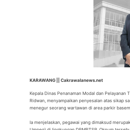
KARAWANG || Cakrawalanews.net
Kepala Dinas Penanaman Modal dan Pelayanan 
Ridwan, menyampaikan penyesalan atas sikap sala
menegur seorang wartawan di area parkir base
Ia menjelaskan, pegawai yang dimaksud merup
Umpeg) di lingkungan DPMPTSP. Oknum tersebut