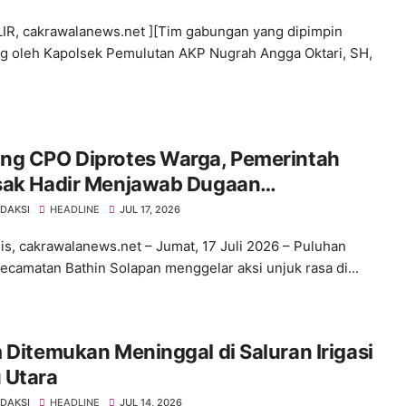
IR, cakrawalanews.net ][Tim gabungan yang dipimpin
g oleh Kapolsek Pemulutan AKP Nugrah Angga Oktari, SH,
ng CPO Diprotes Warga, Pemerintah
sak Hadir Menjawab Dugaan
nggaran
EDAKSI
HEADLINE
JUL 17, 2026
is, cakrawalanews.net – Jumat, 17 Juli 2026 – Puluhan
ecamatan Bathin Solapan menggelar aksi unjuk rasa di...
 Ditemukan Meninggal di Saluran Irigasi
 Utara
EDAKSI
HEADLINE
JUL 14, 2026