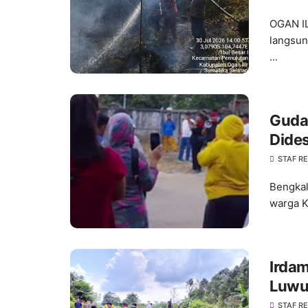
OGAN IL
langsun
...
Guda
Dide
Pela
STAF R
Bengkal
warga K
Irdam
Luwu
STAF R