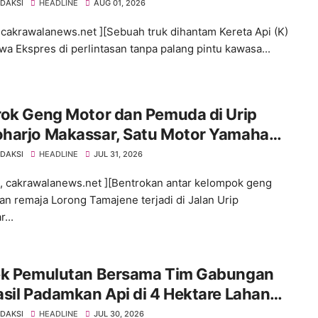
EDAKSI
HEADLINE
AUG 01, 2026
cakrawalanews.net ][Sebuah truk dihantam Kereta Api (K)
a Ekspres di perlintasan tanpa palang pintu kawasa...
rok Geng Motor dan Pemuda di Urip
harjo Makassar, Satu Motor Yamaha
 Neo Dibakar Massa
EDAKSI
HEADLINE
JUL 31, 2026
 cakrawalanews.net ][Bentrokan antar kelompok geng
an remaja Lorong Tamajene terjadi di Jalan Urip
...
ek Pemulutan Bersama Tim Gabungan
sil Padamkan Api di 4 Hektare Lahan
t Desa Ibul Besar 1
EDAKSI
HEADLINE
JUL 30, 2026