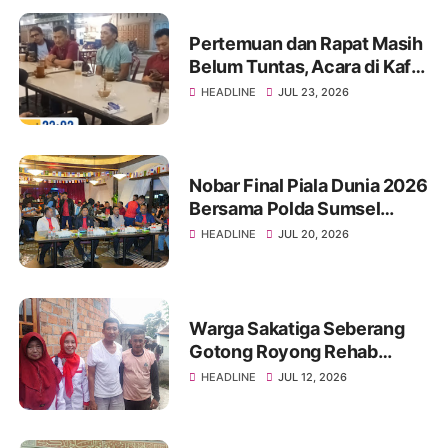
Sawah OI
Pertemuan dan Rapat Masih
Belum Tuntas, Acara di Kafe
Megapak Simpang Empat
HEADLINE
JUL 23, 2026
Berlangsung Lancar
Nobar Final Piala Dunia 2026
Bersama Polda Sumsel
Berlangsung Meriah, Pererat
HEADLINE
JUL 20, 2026
Soliditas Forkopimda dan
Masyarakat
Warga Sakatiga Seberang
Gotong Royong Rehab
Jembatan Cor Beton
HEADLINE
JUL 12, 2026
Bertiang, BPD Pimpin
Langsung Kegiatan