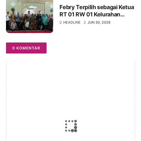
Febry Terpilih sebagai Ketua
RT 01 RW 01 Kelurahan
Kalidoni, Usung Visi
HEADLINE
JUN 30, 2026
Lingkungan Aman, Rukun,
Bersih, Sehat, dan Harmonis
0 KOMENTAR