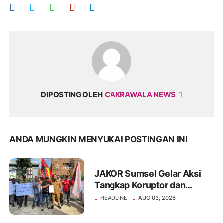
DIPOSTING OLEH
CAKRAWALA NEWS
ANDA MUNGKIN MENYUKAI POSTINGAN INI
JAKOR Sumsel Gelar Aksi
Tangkap Koruptor dan
Tegakkan Supremasi Hukum
HEADLINE
AUG 03, 2026
serta Reformasi Birokrasi
Terkait Program Cetak