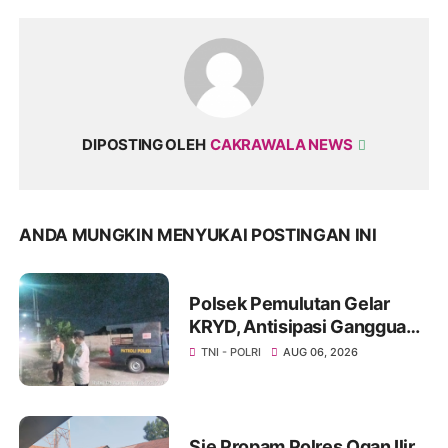
DIPOSTING OLEH
CAKRAWALA NEWS
ANDA MUNGKIN MENYUKAI POSTINGAN INI
Polsek Pemulutan Gelar
KRYD, Antisipasi Gangguan
Kamtibmas dan Tindak
TNI - POLRI
AUG 06, 2026
Kejahatan 3C
Sie Propam Polres Ogan Ilir