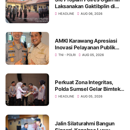
Laksanakan Gaktibplin di
Polsek Indralaya, Tingkatkan
HEADLINE
AUG 06, 2026
Kedisiplinan Personel Polri
AMKI Karawang Apresiasi
Inovasi Pelayanan Publik
Kapolresta Kombes Pol
TNI - POLRI
AUG 05, 2026
Mario Prahatinto
Perkuat Zona Integritas,
Polda Sumsel Gelar Bimtek
Inovasi Pelayanan Publik
HEADLINE
AUG 05, 2026
Jalin Silaturahmi Bangun