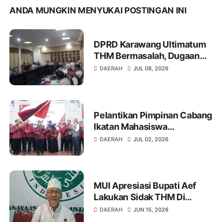
ANDA MUNGKIN MENYUKAI POSTINGAN INI
DPRD Karawang Ultimatum
THM Bermasalah, Dugaan
Izin Palsu hingga Minol Ilegal
DAERAH
JUL 08, 2026
Jadi Sorotan
Pelantikan Pimpinan Cabang
Ikatan Mahasiswa
Muhammadiyah Kota
DAERAH
JUL 02, 2026
Palembang tahun 2026
MUI Apresiasi Bupati Aef
Lakukan Sidak THM Di
Karawang.
DAERAH
JUN 15, 2026