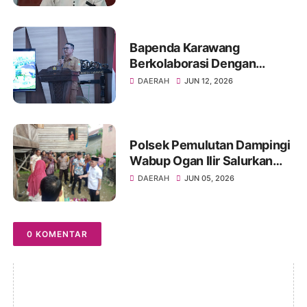
Bapenda Karawang
Berkolaborasi Dengan
Fakultas Hukum Unsika
DAERAH
JUN 12, 2026
Gelar Sosialisasi Opsen PKB
dan BBNKB
Polsek Pemulutan Dampingi
Wabup Ogan Ilir Salurkan
Bansos ke Warga Sakit
DAERAH
JUN 05, 2026
0 KOMENTAR