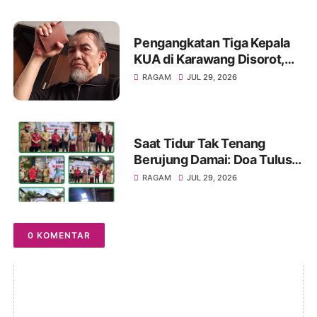
Sukamulya 2026-2034
Pengangkatan Tiga Kepala
KUA di Karawang Disorot,
KMG Singgung Dugaan Jual
RAGAM
JUL 29, 2026
Beli Jabatan dan Desak
Transparansi
Saat Tidur Tak Tenang
Berujung Damai: Doa Tulus
MC-JK untuk Ibu Rusdiana
RAGAM
JUL 29, 2026
dan Baznas Palembang!
0 KOMENTAR