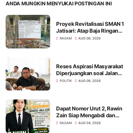
ANDA MUNGKIN MENYUKAI POSTINGAN INI
Proyek Revitalisasi SMAN 1
Jatisari: Atap Baja Ringan
Campur Paku & Dynabold,
RAGAM
AUG 06, 2026
Anggaran Berbeda-Beda,
Indikasi Penyimpangan
Menguat
Reses Aspirasi Masyarakat
Diperjuangkan soal Jalan
Pangala-Baruppu Rusak
POLITIK
AUG 06, 2026
Parah
Dapat Nomor Urut 2, Rawin
Zain Siap Mengabdi dan
Perjuangkan Aspirasi Warga
RAGAM
AUG 04, 2026
pada Pemilihan BPD Desa