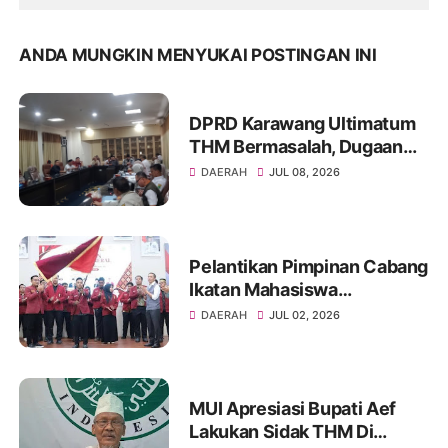
ANDA MUNGKIN MENYUKAI POSTINGAN INI
DPRD Karawang Ultimatum
THM Bermasalah, Dugaan
Izin Palsu hingga Minol Ilegal
DAERAH
JUL 08, 2026
Jadi Sorotan
Pelantikan Pimpinan Cabang
Ikatan Mahasiswa
Muhammadiyah Kota
DAERAH
JUL 02, 2026
Palembang tahun 2026
MUI Apresiasi Bupati Aef
Lakukan Sidak THM Di