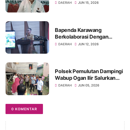
Karawang.
DAERAH
JUN 15, 2026
Bapenda Karawang
Berkolaborasi Dengan
Fakultas Hukum Unsika
DAERAH
JUN 12, 2026
Gelar Sosialisasi Opsen PKB
dan BBNKB
Polsek Pemulutan Dampingi
Wabup Ogan Ilir Salurkan
Bansos ke Warga Sakit
DAERAH
JUN 05, 2026
0 KOMENTAR