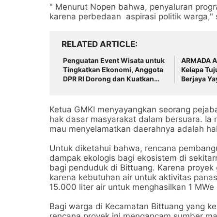
" Menurut Nopen bahwa, penyaluran prog
karena perbedaan aspirasi politik warga,"
RELATED ARTICLE
Penguatan Event Wisata untuk
ARMADA Ap
Tingkatkan Ekonomi, Anggota
Kelapa Tu
DPR RI Dorong dan Kuatkan
Berjaya Y
UMKM
Inspirasi 
Ketua GMKI menyayangkan seorang pejaba
hak dasar masyarakat dalam bersuara. Ia 
mau menyelamatkan daerahnya adalah hak 
Untuk diketahui bahwa, rencana pembang
dampak ekologis bagi ekosistem di sekita
bagi penduduk di Bittuang. Karena proyek
karena kebutuhan air untuk aktivitas panas 
15.000 liter air untuk menghasilkan 1 MWe li
Bagi warga di Kecamatan Bittuang yang ke
rencana proyek ini mengancam sumber ma