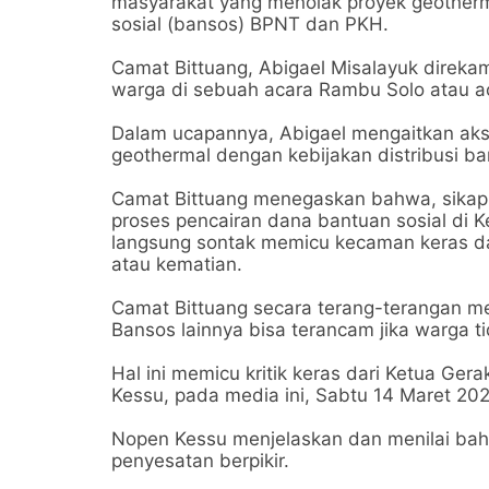
masyarakat yang menolak proyek geothermal
sosial (bansos) BPNT dan PKH.
Camat Bittuang, Abigael Misalayuk direka
warga di sebuah acara Rambu Solo atau a
Dalam ucapannya, Abigael mengaitkan aks
geothermal dengan kebijakan distribusi ba
Camat Bittuang menegaskan bahwa, sika
proses pencairan dana bantuan sosial di K
langsung sontak memicu kecaman keras dar
atau kematian.
Camat Bittuang secara terang-terangan m
Bansos lainnya bisa terancam jika warga t
Hal ini memicu kritik keras dari Ketua Ge
Kessu, pada media ini, Sabtu 14 Maret 202
Nopen Kessu menjelaskan dan menilai bah
penyesatan berpikir.