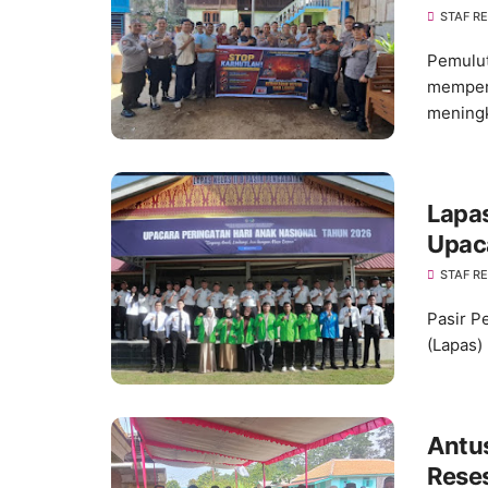
dan 
STAF R
Pemulut
mempere
meningk
Lapa
Upaca
Tahu
STAF R
Pasir P
(Lapas)
Antu
Rese