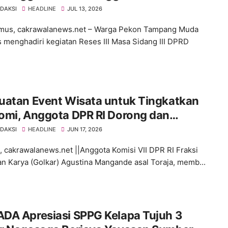
EDAKSI
HEADLINE
JUL 13, 2026
mus, cakrawalanews.net – Warga Pekon Tampang Muda
s menghadiri kegiatan Reses III Masa Sidang III DPRD
uatan Event Wisata untuk Tingkatkan
omi, Anggota DPR RI Dorong dan
kan UMKM
EDAKSI
HEADLINE
JUN 17, 2026
 cakrawalanews.net ||Anggota Komisi VII DPR RI Fraksi
n Karya (Golkar) Agustina Mangande asal Toraja, memb...
DA Apresiasi SPPG Kelapa Tujuh 3