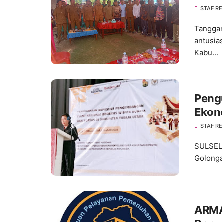
STAF R
Tangga
antusia
Kabu...
Peng
Ekon
Kuat
STAF R
SULSEL,
Golonga
ARMA