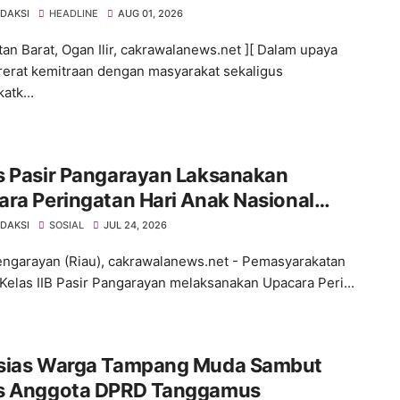
Cegah Karhutla
EDAKSI
HEADLINE
AUG 01, 2026
an Barat, Ogan Ilir, cakrawalanews.net ][ Dalam upaya
rat kemitraan dengan masyarakat sekaligus
atk...
s Pasir Pangarayan Laksanakan
ra Peringatan Hari Anak Nasional
n 2026
EDAKSI
SOSIAL
JUL 24, 2026
engarayan (Riau), cakrawalanews.net - Pemasyarakatan
 Kelas IIB Pasir Pangarayan melaksanakan Upacara Peri...
sias Warga Tampang Muda Sambut
s Anggota DPRD Tanggamus