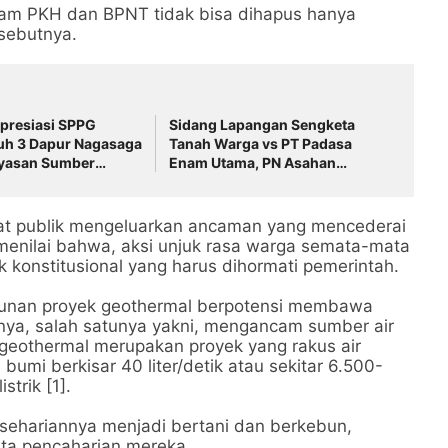
ram PKH dan BPNT tidak bisa dihapus hanya
 sebutnya.
resiasi SPPG
Sidang Lapangan Sengketa
juh 3 Dapur Nagasaga
Tanah Warga vs PT Padasa
ayasan Sumber
Enam Utama, PN Asahan
Mandiri
Temukan Kejanggalan Patok
HGU
t publik mengeluarkan ancaman yang mencederai
menilai bahwa, aksi unjuk rasa warga semata-mata
konstitusional yang harus dihormati pemerintah.
unan proyek geothermal berpotensi membawa
rnya, salah satunya yakni, mengancam sumber air
 geothermal merupakan proyek yang rakus air
bumi berkisar 40 liter/detik atau sekitar 6.500-
strik [1].
sehariannya menjadi bertani dan berkebun,
ta pencaharian mereka.