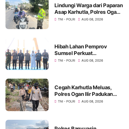
Lindungi Warga dari Paparan
Asap Karhutla, Polres Ogan
Ilir Bagikan Masker Kepada
TNI - POLRI
AUG 08, 2026
Masyarakat
Hibah Lahan Pemprov
Sumsel Perkuat
Transformasi Pelayanan
TNI - POLRI
AUG 08, 2026
BPKB Polda Sumsel
Cegah Karhutla Meluas,
Polres Ogan Ilir Padukan
Patroli Drone dengan
TNI - POLRI
AUG 08, 2026
Kesiapan Embung dan
Sumber Air
Polres Banyuasin