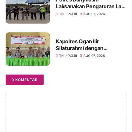
Laksanakan Pengaturan Lalu
Lintas di Simpang Pintu Tol
TNI - POLRI
AUG 07, 2026
Pulau Rimau
Kapolres Ogan Ilir
Silaturahmi dengan
Masyarakat Indralaya Utara,
TNI - POLRI
AUG 07, 2026
Perkuat Sinergi Jaga
Kamtibmas dan Fokus
Cegah Karhutla
0 KOMENTAR