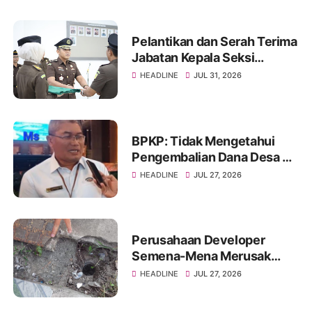
Pelantikan dan Serah Terima
Jabatan Kepala Seksi
Intelijen Pada Kejaksaan
HEADLINE
JUL 31, 2026
Negeri Banyuasin
BPKP: Tidak Mengetahui
Pengembalian Dana Desa di
Dua Kecamatan yang
HEADLINE
JUL 27, 2026
Sempat Viral, Fokus Periode
2025–2026
Perusahaan Developer
Semena-Mena Merusak
Pemukiman Hingga
HEADLINE
JUL 27, 2026
Pengerusakan Halaman
Warga Tanpa Ijin Pengusaha