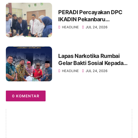
Tersebut Bungkam
‎PERADI Percayakan DPC
IKADIN Pekanbaru
Laksanakan PKPA, Perkuat
HEADLINE
JUL 24, 2026
Lahirnya Advokat
Berintegritas
Lapas Narkotika Rumbai
Gelar Bakti Sosial Kepada
Warga Lingkungan Sekitar
HEADLINE
JUL 24, 2026
Lapas
0 KOMENTAR