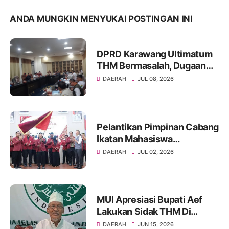
ANDA MUNGKIN MENYUKAI POSTINGAN INI
DPRD Karawang Ultimatum
THM Bermasalah, Dugaan
Izin Palsu hingga Minol Ilegal
DAERAH
JUL 08, 2026
Jadi Sorotan
Pelantikan Pimpinan Cabang
Ikatan Mahasiswa
Muhammadiyah Kota
DAERAH
JUL 02, 2026
Palembang tahun 2026
MUI Apresiasi Bupati Aef
Lakukan Sidak THM Di
Karawang.
DAERAH
JUN 15, 2026