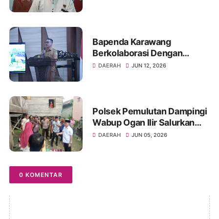
Bapenda Karawang
Berkolaborasi Dengan
Fakultas Hukum Unsika
DAERAH
JUN 12, 2026
Gelar Sosialisasi Opsen PKB
dan BBNKB
Polsek Pemulutan Dampingi
Wabup Ogan Ilir Salurkan
Bansos ke Warga Sakit
DAERAH
JUN 05, 2026
0 KOMENTAR