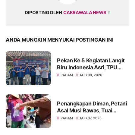
DIPOSTING OLEH
CAKRAWALA NEWS
ANDA MUNGKIN MENYUKAI POSTINGAN INI
Pekan Ke 5 Kegiatan Langit
Biru Indonesia Asri, TPU
Leuweung Djati Jadi Lokasi
RAGAM
AUG 08, 2026
Kerja Bakti.
Penangkapan Diman, Petani
Asal Musi Rawas, Tuai
Sorotan Warga
RAGAM
AUG 07, 2026