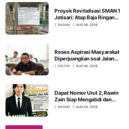
Proyek Revitalisasi SMAN 1
Jatisari: Atap Baja Ringan
Campur Paku & Dynabold,
RAGAM
AUG 06, 2026
Anggaran Berbeda-Beda,
Indikasi Penyimpangan
Menguat
Reses Aspirasi Masyarakat
Diperjuangkan soal Jalan
Pangala-Baruppu Rusak
POLITIK
AUG 06, 2026
Parah
Dapat Nomor Urut 2, Rawin
Zain Siap Mengabdi dan
Perjuangkan Aspirasi Warga
RAGAM
AUG 04, 2026
pada Pemilihan BPD Desa
Sukamulya 2026-2034