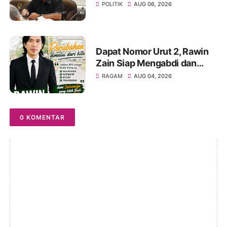
Pangala-Baruppu Rusak
POLITIK
AUG 06, 2026
Parah
Dapat Nomor Urut 2, Rawin
Zain Siap Mengabdi dan
Perjuangkan Aspirasi Warga
RAGAM
AUG 04, 2026
pada Pemilihan BPD Desa
Sukamulya 2026-2034
0 KOMENTAR