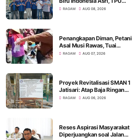
Biru Indonesia Asri, TPU
Leuweung Djati Jadi Lokasi
RAGAM
AUG 08, 2026
Kerja Bakti.
Penangkapan Diman, Petani
Asal Musi Rawas, Tuai
Sorotan Warga
RAGAM
AUG 07, 2026
Proyek Revitalisasi SMAN 1
Jatisari: Atap Baja Ringan
Campur Paku & Dynabold,
RAGAM
AUG 06, 2026
Anggaran Berbeda-Beda,
Indikasi Penyimpangan
Menguat
Reses Aspirasi Masyarakat
Diperjuangkan soal Jalan