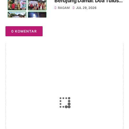
Berujung Damai: Doa Tulus
MC-JK untuk Ibu Rusdiana
RAGAM
JUL 29, 2026
dan Baznas Palembang!
0 KOMENTAR