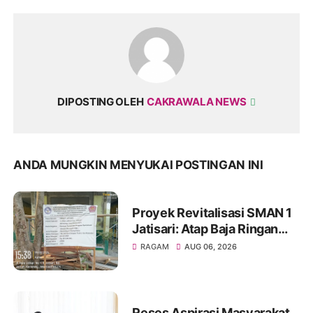
DIPOSTING OLEH
CAKRAWALA NEWS
ANDA MUNGKIN MENYUKAI POSTINGAN INI
Proyek Revitalisasi SMAN 1
Jatisari: Atap Baja Ringan
Campur Paku & Dynabold,
RAGAM
AUG 06, 2026
Anggaran Berbeda-Beda,
Indikasi Penyimpangan
Menguat
Reses Aspirasi Masyarakat