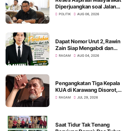
Diperjuangkan soal Jalan
Pangala-Baruppu Rusak
POLITIK
AUG 06, 2026
Parah
Dapat Nomor Urut 2, Rawin
Zain Siap Mengabdi dan
Perjuangkan Aspirasi Warga
RAGAM
AUG 04, 2026
pada Pemilihan BPD Desa
Sukamulya 2026-2034
Pengangkatan Tiga Kepala
KUA di Karawang Disorot,
KMG Singgung Dugaan Jual
RAGAM
JUL 29, 2026
Beli Jabatan dan Desak
Transparansi
Saat Tidur Tak Tenang