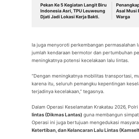
Pekan Ke 5 Kegiatan Langit Biru
Penangkap
Indonesia Asri, TPU Leuweung
Asal Musi 
Djati Jadi Lokasi Kerja Bakti.
Warga
Ia juga menyoroti perkembangan permasalahan la
jumlah kendaraan bermotor dan pertumbuhan pend
meningkatnya potensi kecelakaan lalu lintas.
“Dengan meningkatnya mobilitas transportasi, ma
karena itu, seluruh pemangku kepentingan kesela
terjadinya kecelakaan,” tegasnya.
Dalam Operasi Keselamatan Krakatau 2026, Polr
lintas (Dikmas Lantas)
guna membangun simpati m
Operasi ini juga bertujuan mengedukasi masyarak
Ketertiban, dan Kelancaran Lalu Lintas (Kamsel