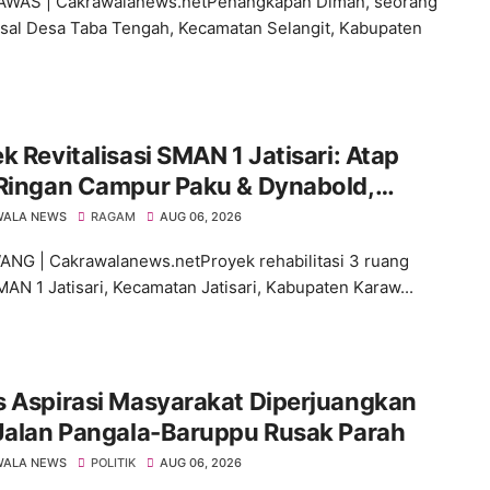
AWAS | Cakrawalanews.netPenangkapan Diman, seorang
asal Desa Taba Tengah, Kecamatan Selangit, Kabupaten
k Revitalisasi SMAN 1 Jatisari: Atap
 Ringan Campur Paku & Dynabold,
aran Berbeda-Beda, Indikasi
WALA NEWS
RAGAM
AUG 06, 2026
impangan Menguat
G | Cakrawalanews.netProyek rehabilitasi 3 ruang
MAN 1 Jatisari, Kecamatan Jatisari, Kabupaten Karaw...
s Aspirasi Masyarakat Diperjuangkan
 Jalan Pangala-Baruppu Rusak Parah
WALA NEWS
POLITIK
AUG 06, 2026