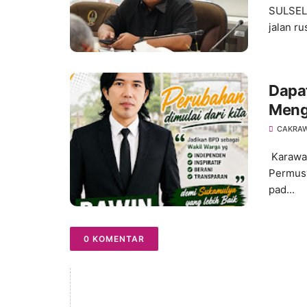
SULSEL,
jalan r
Dapat
Meng
pada
CAKRA
203
Karawa
Permusy
pad...
0 KOMENTAR