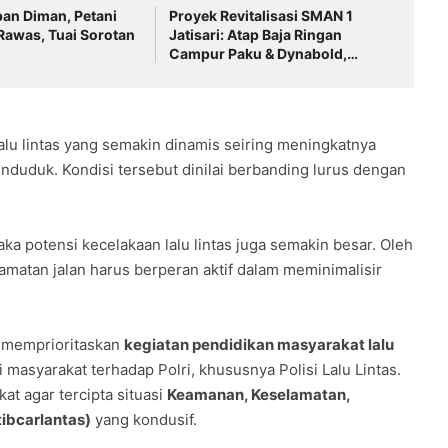
an Diman, Petani
Proyek Revitalisasi SMAN 1
Rawas, Tuai Sorotan
Jatisari: Atap Baja Ringan
Campur Paku & Dynabold,
Anggaran Berbeda-Beda,
Indikasi Penyimpangan
Menguat
lu lintas yang semakin dinamis seiring meningkatnya
uduk. Kondisi tersebut dinilai berbanding lurus dengan
ka potensi kecelakaan lalu lintas juga semakin besar. Oleh
matan jalan harus berperan aktif dalam meminimalisir
i memprioritaskan
kegiatan pendidikan masyarakat lalu
asyarakat terhadap Polri, khususnya Polisi Lalu Lintas.
at agar tercipta situasi
Keamanan, Keselamatan,
tibcarlantas)
yang kondusif.