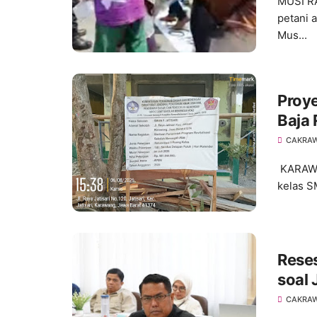
MUSI R
petani 
Mus...
Proye
Baja
Angg
CAKRA
Peny
KARAWAN
kelas S
Rese
soal
CAKRA