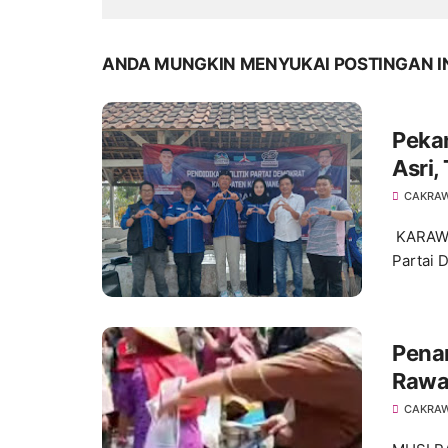
ANDA MUNGKIN MENYUKAI POSTINGAN I
Pekan
Asri,
Bakti
CAKRA
KARAWA
Partai 
Pena
Rawa
CAKRA