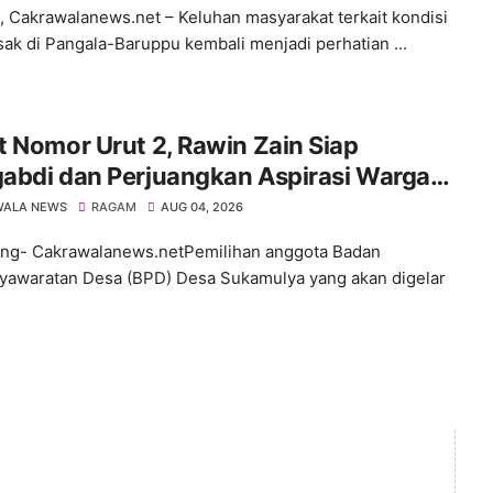
 Cakrawalanews.net – Keluhan masyarakat terkait kondisi
usak di Pangala-Baruppu kembali menjadi perhatian ...
 Nomor Urut 2, Rawin Zain Siap
abdi dan Perjuangkan Aspirasi Warga
 Pemilihan BPD Desa Sukamulya 2026-
WALA NEWS
RAGAM
AUG 04, 2026
4
ng- Cakrawalanews.netPemilihan anggota Badan
awaratan Desa (BPD) Desa Sukamulya yang akan digelar