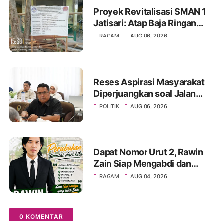
Proyek Revitalisasi SMAN 1
Jatisari: Atap Baja Ringan
Campur Paku & Dynabold,
RAGAM
AUG 06, 2026
Anggaran Berbeda-Beda,
Indikasi Penyimpangan
Menguat
Reses Aspirasi Masyarakat
Diperjuangkan soal Jalan
Pangala-Baruppu Rusak
POLITIK
AUG 06, 2026
Parah
Dapat Nomor Urut 2, Rawin
Zain Siap Mengabdi dan
Perjuangkan Aspirasi Warga
RAGAM
AUG 04, 2026
pada Pemilihan BPD Desa
Sukamulya 2026-2034
0 KOMENTAR