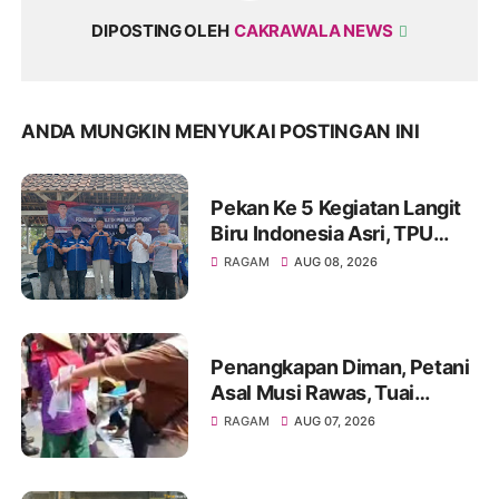
DIPOSTING OLEH
CAKRAWALA NEWS
ANDA MUNGKIN MENYUKAI POSTINGAN INI
Pekan Ke 5 Kegiatan Langit
Biru Indonesia Asri, TPU
Leuweung Djati Jadi Lokasi
RAGAM
AUG 08, 2026
Kerja Bakti.
Penangkapan Diman, Petani
Asal Musi Rawas, Tuai
Sorotan Warga
RAGAM
AUG 07, 2026