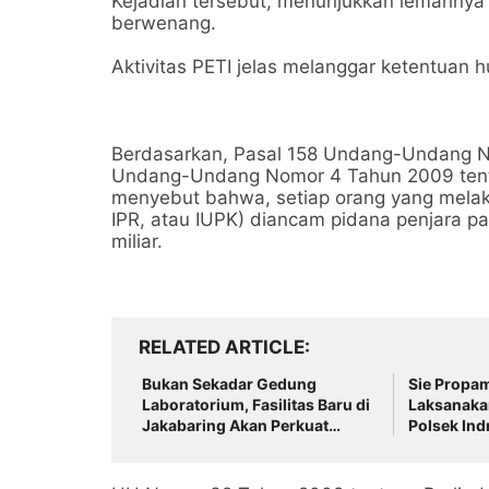
Kejadian tersebut, menunjukkan lemahny
berwenang.
Aktivitas PETI jelas melanggar ketentuan 
Berdasarkan, Pasal 158 Undang-Undang N
Undang-Undang Nomor 4 Tahun 2009 tent
menyebut bahwa, setiap orang yang melak
IPR, atau IUPK) diancam pidana penjara p
miliar.
RELATED ARTICLE
Bukan Sekadar Gedung
Sie Propam
Laboratorium, Fasilitas Baru di
Laksanakan
Jakabaring Akan Perkuat
Polsek Ind
Layanan Kesehatan Lima
Kedisiplin
Provinsi