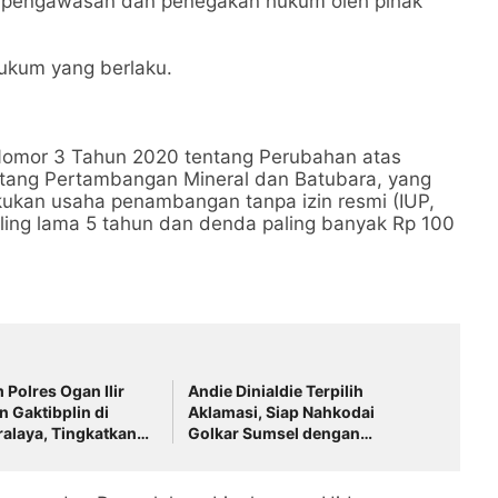
a pengawasan dan penegakan hukum oleh pihak
hukum yang berlaku.
omor 3 Tahun 2020 tentang Perubahan atas
ang Pertambangan Mineral dan Batubara, yang
ukan usaha penambangan tanpa izin resmi (IUP,
aling lama 5 tahun dan denda paling banyak Rp 100
 Polres Ogan Ilir
Andie Dinialdie Terpilih
 Gaktibplin di
Aklamasi, Siap Nahkodai
ralaya, Tingkatkan
Golkar Sumsel dengan
an Personel Polri
Semangat Konsolidasi dan
Regenerasi