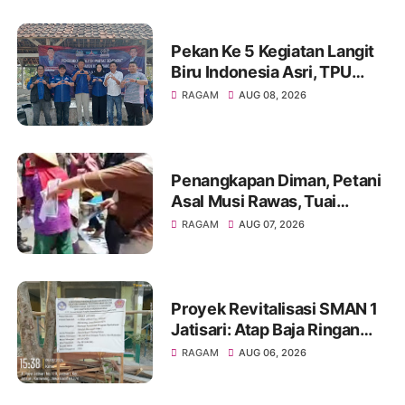
Pekan Ke 5 Kegiatan Langit
Biru Indonesia Asri, TPU
Leuweung Djati Jadi Lokasi
RAGAM
AUG 08, 2026
Kerja Bakti.
Penangkapan Diman, Petani
Asal Musi Rawas, Tuai
Sorotan Warga
RAGAM
AUG 07, 2026
Proyek Revitalisasi SMAN 1
Jatisari: Atap Baja Ringan
Campur Paku & Dynabold,
RAGAM
AUG 06, 2026
Anggaran Berbeda-Beda,
Indikasi Penyimpangan