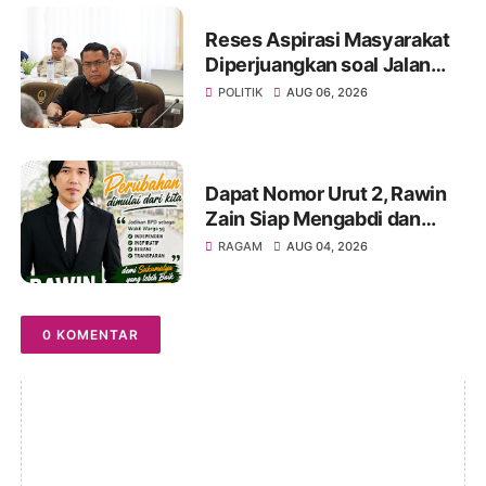
Menguat
Reses Aspirasi Masyarakat
Diperjuangkan soal Jalan
Pangala-Baruppu Rusak
POLITIK
AUG 06, 2026
Parah
Dapat Nomor Urut 2, Rawin
Zain Siap Mengabdi dan
Perjuangkan Aspirasi Warga
RAGAM
AUG 04, 2026
pada Pemilihan BPD Desa
Sukamulya 2026-2034
0 KOMENTAR