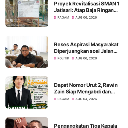
Proyek Revitalisasi SMAN 1
Jatisari: Atap Baja Ringan
Campur Paku & Dynabold,
RAGAM
AUG 06, 2026
Anggaran Berbeda-Beda,
Indikasi Penyimpangan
Menguat
Reses Aspirasi Masyarakat
Diperjuangkan soal Jalan
Pangala-Baruppu Rusak
POLITIK
AUG 06, 2026
Parah
Dapat Nomor Urut 2, Rawin
Zain Siap Mengabdi dan
Perjuangkan Aspirasi Warga
RAGAM
AUG 04, 2026
pada Pemilihan BPD Desa
Sukamulya 2026-2034
Pengangkatan Tiga Kepala