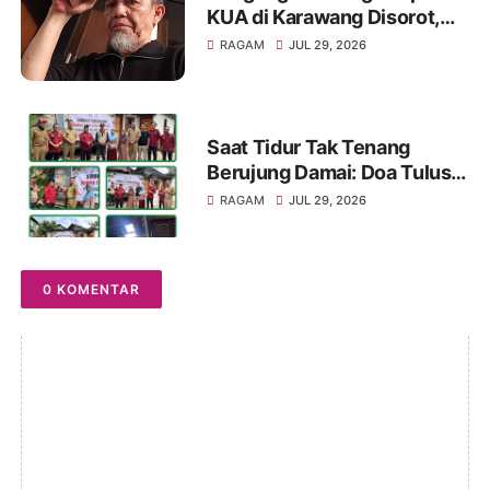
KUA di Karawang Disorot,
KMG Singgung Dugaan Jual
RAGAM
JUL 29, 2026
Beli Jabatan dan Desak
Transparansi
Saat Tidur Tak Tenang
Berujung Damai: Doa Tulus
MC-JK untuk Ibu Rusdiana
RAGAM
JUL 29, 2026
dan Baznas Palembang!
0 KOMENTAR