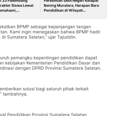
i 33 Palembang
Peresmian SMA Negeri Ketapat
rakter Siswa Lewat
Bening Muratara, Harapan Baru
emahami,
Pendidikan di Wilayah
 dan Mengatasi
Perbatasan
ndekatkan BPMP sebagai kepanjangan tangan
atan. Kami ingin menegaskan bahwa BPMP hadir
i Sumatera Selatan,” ujar Tajuddin.
seluruh pemangku kepentingan pendidikan dapat
an kebijakan Kementerian Pendidikan Dasar dan
dinasi dengan DPRD Provinsi Sumatera Selatan.
mberikan solusi bagi seluruh pihak terkait
,” tambahnya.
al Pendidikan Provinsi Sumatera Selatan