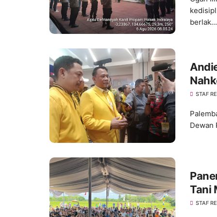
kedisip
berlak...
Andie
Nahk
Konso
STAF R
Palemba
Dewan P
Pane
Tani 
STAF R