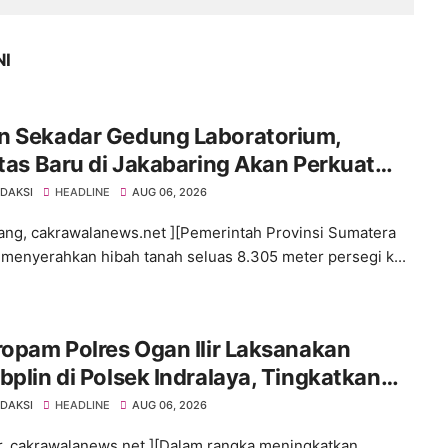
NI
n Sekadar Gedung Laboratorium,
itas Baru di Jakabaring Akan Perkuat
an Kesehatan Lima Provinsi
EDAKSI
HEADLINE
AUG 06, 2026
ng, cakrawalanews.net ][Pemerintah Provinsi Sumatera
 menyerahkan hibah tanah seluas 8.305 meter persegi k...
ropam Polres Ogan Ilir Laksanakan
bplin di Polsek Indralaya, Tingkatkan
iplinan Personel Polri
EDAKSI
HEADLINE
AUG 06, 2026
ir, cakrawalanews.net ][Dalam rangka meningkatkan