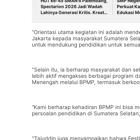
HUT ke-45 SMAN 6 Palembang,
SMP Neger
Spectarion 2026 Jadi Wadah
Perkuat Ka
Lahinya Generasi Kritis. Kreatif,
Edukasi M
dan Inovatif
Mencegah,
Bullying
“Orientasi utama kegiatan ini adalah me
Jakarta kepada masyarakat Sumatera Sel
untuk mendukung pendidikan untuk semua d
"Selain itu, ia berharap masyarakat dan 
lebih aktif mengakses berbagai program d
Menengah melalui BPMP, termasuk berkoor
“Kami berharap kehadiran BPMP ini bisa me
persoalan pendidikan di Sumatera Selatan
"Tajuddin juga menyampaikan bahwa Festiv