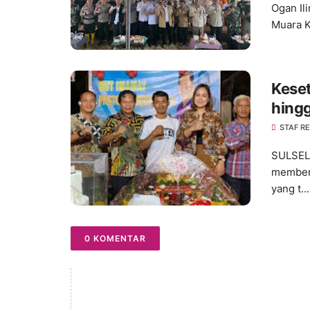
Ogan Il
Muara K
Keset
hingg
STAF R
SULSEL,
memberi
yang t...
0 KOMENTAR