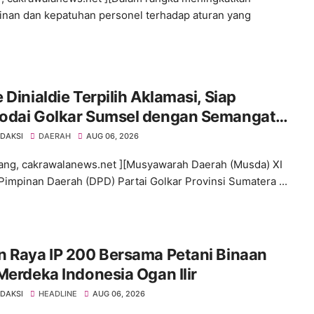
linan dan kepatuhan personel terhadap aturan yang
 Dinialdie Terpilih Aklamasi, Siap
odai Golkar Sumsel dengan Semangat
lidasi dan Regenerasi
EDAKSI
DAERAH
AUG 06, 2026
ng, cakrawalanews.net ][Musyawarah Daerah (Musda) XI
impinan Daerah (DPD) Partai Golkar Provinsi Sumatera ...
n Raya IP 200 Bersama Petani Binaan
Merdeka Indonesia Ogan Ilir
EDAKSI
HEADLINE
AUG 06, 2026