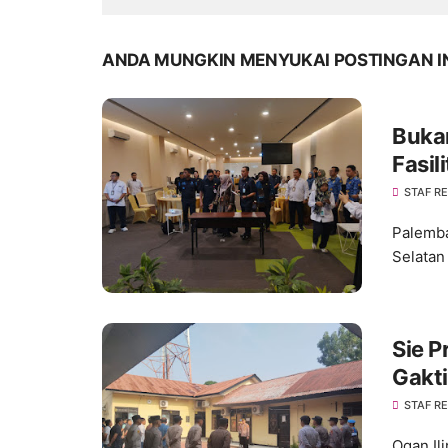
ANDA MUNGKIN MENYUKAI POSTINGAN I
Buka
Fasil
Layan
STAF R
Palemba
Selatan
Sie P
Gakti
Kedis
STAF R
Ogan Il