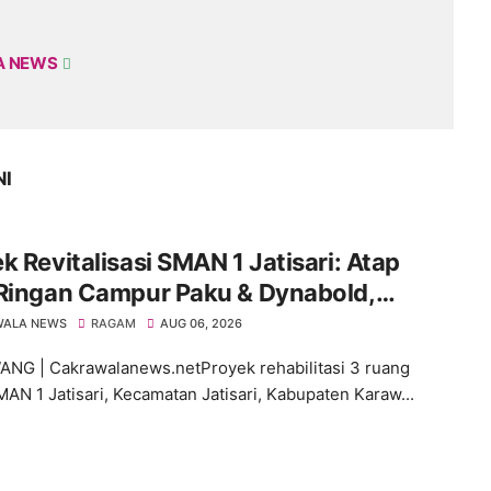
A NEWS
NI
k Revitalisasi SMAN 1 Jatisari: Atap
 Ringan Campur Paku & Dynabold,
aran Berbeda-Beda, Indikasi
WALA NEWS
RAGAM
AUG 06, 2026
impangan Menguat
G | Cakrawalanews.netProyek rehabilitasi 3 ruang
MAN 1 Jatisari, Kecamatan Jatisari, Kabupaten Karaw...