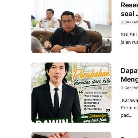
Rese
soal
CAKRA
SULSEL,
jalan r
Dapat
Meng
pada
CAKRA
203
Karawa
Permusy
pad...