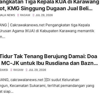
angkatan Tiga Kepala KUA di Karawang
ot, KMG Singgung Dugaan Jual Beli
tan dan Desak Transparansi
WALA NEWS
RAGAM
JUL 29, 2026
NG | Cakrawakanews.net Pengangkatan tiga Kepala
Urusan Agama (KUA) di Kabupaten Karawang memantik
n...
Tidur Tak Tenang Berujung Damai: Doa
s MC-JK untuk Ibu Rusdiana dan Baznas
mbang!
EDAKSI
RAGAM
JUL 29, 2026
NG, cakrawalanews.net ][Di sudut Kelurahan
gun, Kecamatan Sukarami, terlihat pemandangan yang
 siap...