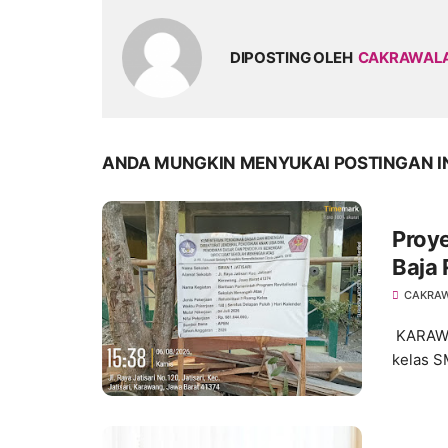
DIPOSTING OLEH
CAKRAWAL
ANDA MUNGKIN MENYUKAI POSTINGAN I
Proye
Baja
Angg
CAKRA
Peny
KARAWAN
kelas S