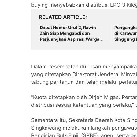
buying menyebabkan distribusi LPG 3 kilo
RELATED ARTICLE
Dapat Nomor Urut 2, Rawin
Pengangka
Zain Siap Mengabdi dan
di Karawa
Perjuangkan Aspirasi Warga
Singgung D
pada Pemilihan BPD Desa
Jabatan d
Sukamulya 2026-2034
Transpara
Dalam kesempatan itu, Irsan menyampaika
yang ditetapkan Direktorat Jenderal Miny
tabung per tahun dan telah melalui perhi
“Kuota ditetapkan oleh Dirjen Migas. Per
distribusi sesuai ketentuan yang berlaku,” 
Sementara itu, Sekretaris Daerah Kota Si
Singkawang melakukan langkah pengawasan
Pengisian Bulk Elpiji (SPBE), agen, serta