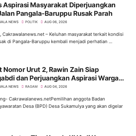
s Aspirasi Masyarakat Diperjuangkan
 Jalan Pangala-Baruppu Rusak Parah
WALA NEWS
POLITIK
AUG 06, 2026
 Cakrawalanews.net – Keluhan masyarakat terkait kondisi
usak di Pangala-Baruppu kembali menjadi perhatian ...
 Nomor Urut 2, Rawin Zain Siap
abdi dan Perjuangkan Aspirasi Warga
 Pemilihan BPD Desa Sukamulya 2026-
WALA NEWS
RAGAM
AUG 04, 2026
4
ng- Cakrawalanews.netPemilihan anggota Badan
awaratan Desa (BPD) Desa Sukamulya yang akan digelar