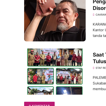
Peng
Disor
Jaba
CAKRA
KARAWA
Kantor 
tanda ta
Saat 
Tulu
Pale
STAF R
PALEMBA
Sukaban
membuat
0 KOMENTAR