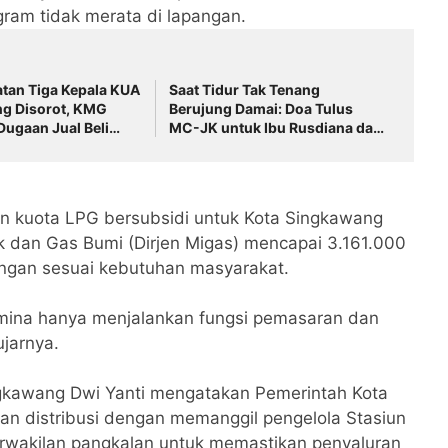
gram tidak merata di lapangan.
tan Tiga Kepala KUA
Saat Tidur Tak Tenang
ng Disorot, KMG
Berujung Damai: Doa Tulus
ugaan Jual Beli
MC-JK untuk Ibu Rusdiana dan
an Desak
Baznas Palembang!
nsi
n kuota LPG bersubsidi untuk Kota Singkawang
ak dan Gas Bumi (Dirjen Migas) mencapai 3.161.000
tungan sesuai kebutuhan masyarakat.
tamina hanya menjalankan fungsi pemasaran dan
ujarnya.
ngkawang Dwi Yanti mengatakan Pemerintah Kota
 distribusi dengan memanggil pengelola Stasiun
 perwakilan pangkalan untuk memastikan penyaluran