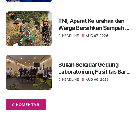
Menggerakkan Pemuda
TNI, Aparat Kelurahan dan
Warga Bersihkan Sampah di
Bantaran Sungai Sa'dan
HEADLINE
AUG 07, 2026
Bukan Sekadar Gedung
Laboratorium, Fasilitas Baru
di Jakabaring Akan Perkuat
HEADLINE
AUG 06, 2026
Layanan Kesehatan Lima
Provinsi
0 KOMENTAR