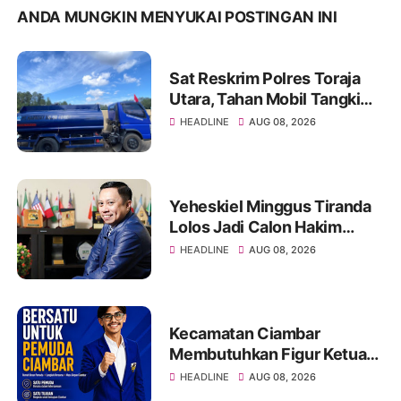
ANDA MUNGKIN MENYUKAI POSTINGAN INI
Sat Reskrim Polres Toraja
Utara, Tahan Mobil Tangki
PT Harmony Solusi Energy
HEADLINE
AUG 08, 2026
Pengangkut BBM Ilegal
Yeheskiel Minggus Tiranda
Lolos Jadi Calon Hakim
Agung RI Tahun 2026
HEADLINE
AUG 08, 2026
Kecamatan Ciambar
Membutuhkan Figur Ketua
KNPI yang Mampu
HEADLINE
AUG 08, 2026
Menyatukan dan