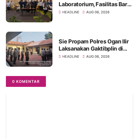
Laboratorium, Fasilitas Baru
di Jakabaring Akan Perkuat
HEADLINE
AUG 06, 2026
Layanan Kesehatan Lima
Provinsi
Sie Propam Polres Ogan Ilir
Laksanakan Gaktibplin di
Polsek Indralaya, Tingkatkan
HEADLINE
AUG 06, 2026
Kedisiplinan Personel Polri
0 KOMENTAR