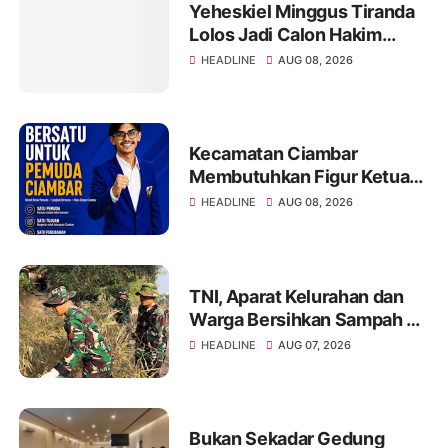
Yeheskiel Minggus Tiranda
Lolos Jadi Calon Hakim
Agung RI Tahun 2026
HEADLINE
AUG 08, 2026
Kecamatan Ciambar
Membutuhkan Figur Ketua
KNPI yang Mampu
HEADLINE
AUG 08, 2026
Menyatukan dan
Menggerakkan Pemuda
TNI, Aparat Kelurahan dan
Warga Bersihkan Sampah di
Bantaran Sungai Sa'dan
HEADLINE
AUG 07, 2026
Bukan Sekadar Gedung