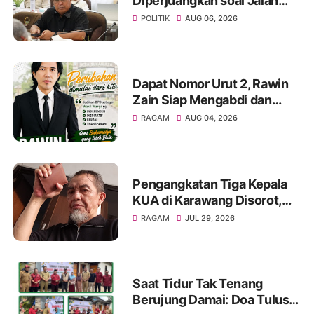
Diperjuangkan soal Jalan
Pangala-Baruppu Rusak
POLITIK
AUG 06, 2026
Parah
Dapat Nomor Urut 2, Rawin
Zain Siap Mengabdi dan
Perjuangkan Aspirasi Warga
RAGAM
AUG 04, 2026
pada Pemilihan BPD Desa
Sukamulya 2026-2034
Pengangkatan Tiga Kepala
KUA di Karawang Disorot,
KMG Singgung Dugaan Jual
RAGAM
JUL 29, 2026
Beli Jabatan dan Desak
Transparansi
Saat Tidur Tak Tenang
Berujung Damai: Doa Tulus