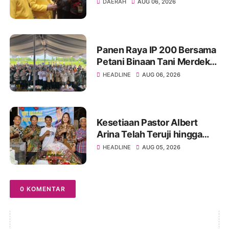
Golkar Sumsel dengan
DAERAH
AUG 06, 2026
Semangat Konsolidasi dan
Regenerasi
Panen Raya IP 200 Bersama
Petani Binaan Tani Merdeka
Indonesia Ogan Ilir
HEADLINE
AUG 06, 2026
Kesetiaan Pastor Albert
Arina Telah Teruji hingga
Pesta Perak Imamat ke 28
HEADLINE
AUG 05, 2026
0 KOMENTAR