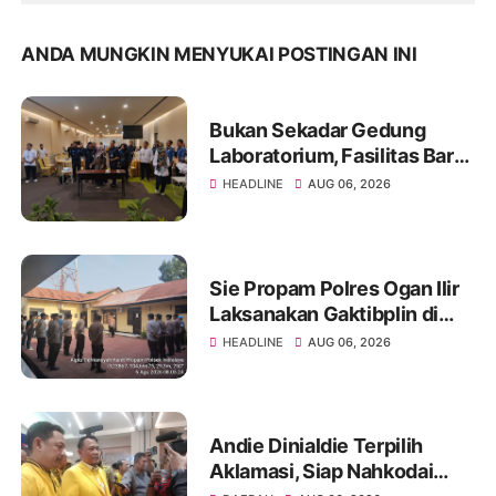
ANDA MUNGKIN MENYUKAI POSTINGAN INI
Bukan Sekadar Gedung
Laboratorium, Fasilitas Baru
di Jakabaring Akan Perkuat
HEADLINE
AUG 06, 2026
Layanan Kesehatan Lima
Provinsi
Sie Propam Polres Ogan Ilir
Laksanakan Gaktibplin di
Polsek Indralaya, Tingkatkan
HEADLINE
AUG 06, 2026
Kedisiplinan Personel Polri
Andie Dinialdie Terpilih
Aklamasi, Siap Nahkodai