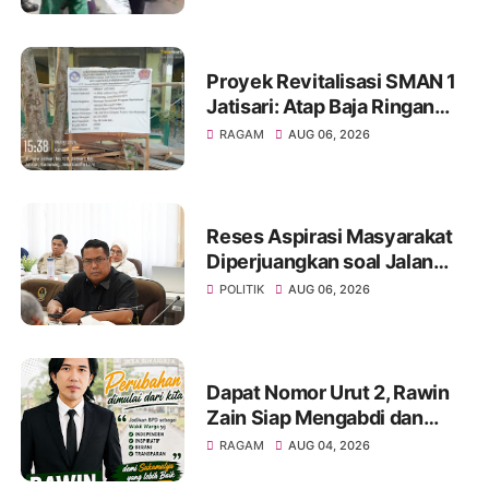
Proyek Revitalisasi SMAN 1
Jatisari: Atap Baja Ringan
Campur Paku & Dynabold,
RAGAM
AUG 06, 2026
Anggaran Berbeda-Beda,
Indikasi Penyimpangan
Menguat
Reses Aspirasi Masyarakat
Diperjuangkan soal Jalan
Pangala-Baruppu Rusak
POLITIK
AUG 06, 2026
Parah
Dapat Nomor Urut 2, Rawin
Zain Siap Mengabdi dan
Perjuangkan Aspirasi Warga
RAGAM
AUG 04, 2026
pada Pemilihan BPD Desa