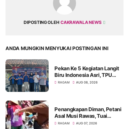
DIPOSTING OLEH
CAKRAWALA NEWS
ANDA MUNGKIN MENYUKAI POSTINGAN INI
Pekan Ke 5 Kegiatan Langit
Biru Indonesia Asri, TPU
Leuweung Djati Jadi Lokasi
RAGAM
AUG 08, 2026
Kerja Bakti.
Penangkapan Diman, Petani
Asal Musi Rawas, Tuai
Sorotan Warga
RAGAM
AUG 07, 2026