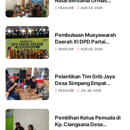
Natal Bersama Ormas
Kristen
HEADLINE
AUG 03, 2026
Pembukaan Musyawarah
Daerah XI DPD Partai
Golongan Karya Provinsi
HEADLINE
AUG 03, 2026
Sumatera Selatan Tahun
2026
Pelantikan Tim Grib Jaya
Desa Simpang Empat
Asahan Berlangsung
HEADLINE
JUL 26, 2026
Khidmat dan Penuh
Semangat
Pemilihan Ketua Pemuda di
Kp. Ciangsana Desa