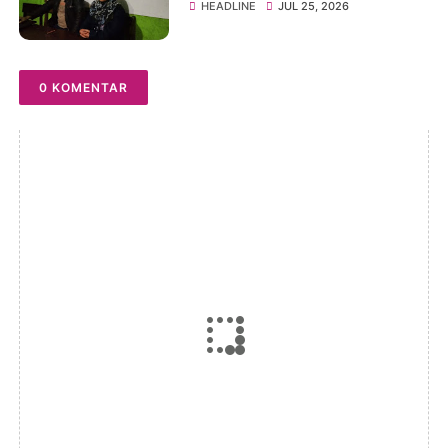
Sukamulya Kecamatan
HEADLINE
JUL 25, 2026
Cikembar, Kabupaten
Sukabumi Berjalan Lancar
0 KOMENTAR