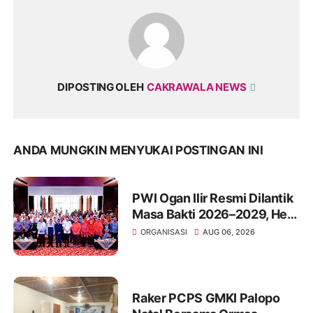
DIPOSTING OLEH
CAKRAWALA NEWS
ANDA MUNGKIN MENYUKAI POSTINGAN INI
PWI Ogan Ilir Resmi Dilantik
Masa Bakti 2026–2029, Heri
Kusnadi Pimpin Organisasi
ORGANISASI
AUG 06, 2026
dengan Fokus pada
Profesionalisme dan Anti-
Hoaks
Raker PCPS GMKI Palopo