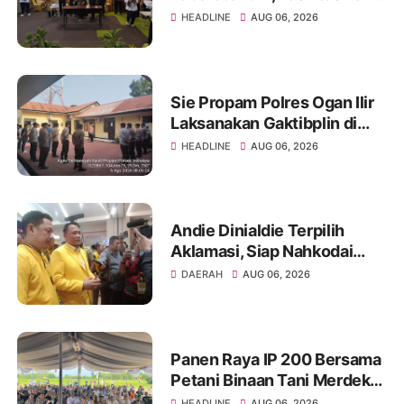
di Jakabaring Akan Perkuat
HEADLINE
AUG 06, 2026
Layanan Kesehatan Lima
Provinsi
Sie Propam Polres Ogan Ilir
Laksanakan Gaktibplin di
Polsek Indralaya, Tingkatkan
HEADLINE
AUG 06, 2026
Kedisiplinan Personel Polri
Andie Dinialdie Terpilih
Aklamasi, Siap Nahkodai
Golkar Sumsel dengan
DAERAH
AUG 06, 2026
Semangat Konsolidasi dan
Regenerasi
Panen Raya IP 200 Bersama
Petani Binaan Tani Merdeka
Indonesia Ogan Ilir
HEADLINE
AUG 06, 2026