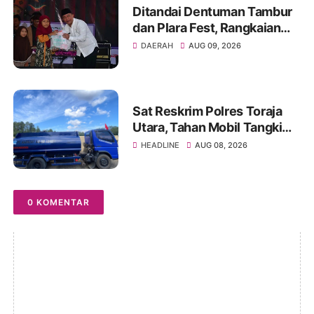
Ditandai Dentuman Tambur
dan Plara Fest, Rangkaian
Hari Jadi ke-156 Kabupaten
DAERAH
AUG 09, 2026
Sukabumi Dimulai
Sat Reskrim Polres Toraja
Utara, Tahan Mobil Tangki
PT Harmony Solusi Energy
HEADLINE
AUG 08, 2026
Pengangkut BBM Ilegal
0 KOMENTAR