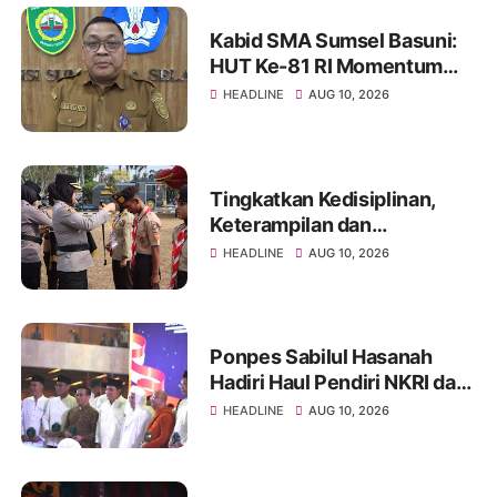
Kabid SMA Sumsel Basuni:
HUT Ke-81 RI Momentum
Perkuat Karakter dan
HEADLINE
AUG 10, 2026
Semangat Generasi Muda
Tingkatkan Kedisiplinan,
Keterampilan dan
Sportivitas Generasi Muda,
HEADLINE
AUG 10, 2026
Polres Ogan Ilir Gelar Saka
Bhayangkara Cup IV Tahun
2026
Ponpes Sabilul Hasanah
Hadiri Haul Pendiri NKRI dan
Dzikir Kebangsaan Syarif,
HEADLINE
AUG 10, 2026
Tekankan Pentingnya
Merawat